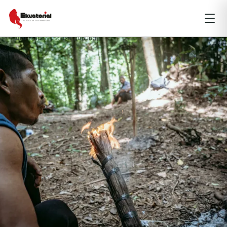
HUTAN
LIPUTAN KHUSUS
Bangka Belitung
dukun
ritual bukit mangkol
suku jerieng
suku mapur
taber gunung