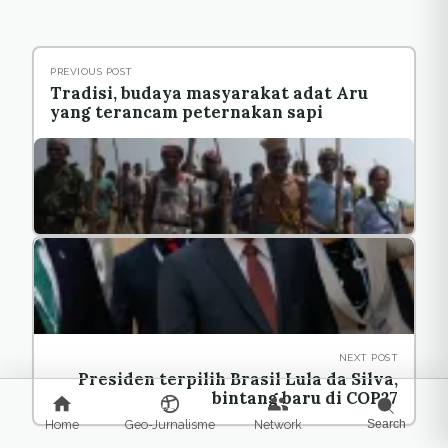
PREVIOUS POST
Tradisi, budaya masyarakat adat Aru
yang terancam peternakan sapi
NEXT POST
Presiden terpilih Brasil Lula da Silva,
bintang baru di COP27
Home
Geo-Jurnalisme
Network
Search