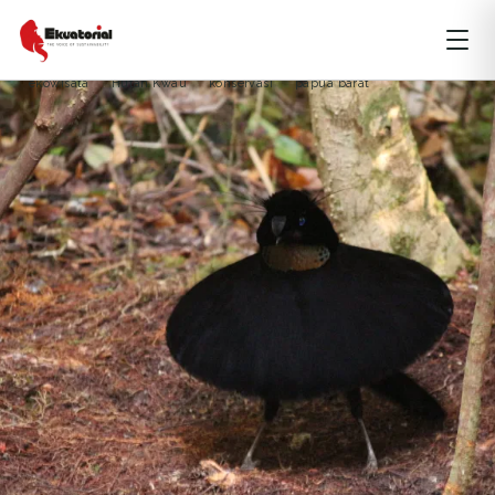
ARTIKEL
HUTAN
PAPUA
ekowisata
Hutan Kwau
konservasi
papua barat