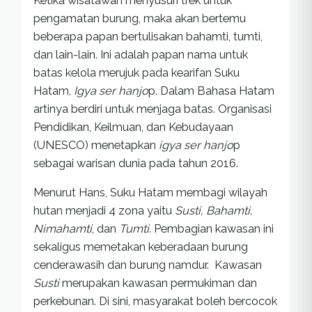
Ketika wisatawan menyusuri trek untuk
pengamatan burung, maka akan bertemu
beberapa papan bertulisakan bahamti, tumti,
dan lain-lain. Ini adalah papan nama untuk
batas kelola merujuk pada kearifan Suku
Hatam,
Igya ser hanjo
p. Dalam Bahasa Hatam
artinya berdiri untuk menjaga batas. Organisasi
Pendidikan, Keilmuan, dan Kebudayaan
(UNESCO) menetapkan
igya ser hanjo
p
sebagai warisan dunia pada tahun 2016.
Menurut Hans, Suku Hatam membagi wilayah
hutan menjadi 4 zona yaitu
Susti, Bahamti,
Nimahamti
, dan
Tumti
. Pembagian kawasan ini
sekaligus memetakan keberadaan burung
cenderawasih dan burung namdur. Kawasan
Susti
merupakan kawasan permukiman dan
perkebunan. Di sini, masyarakat boleh bercocok