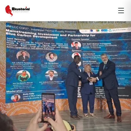
ARTIKEL
COP27
blue carbon
Brasil
Kongo
Tropical Forest for Climate and People