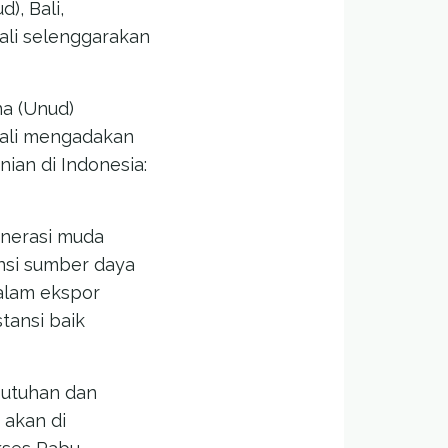
), Bali,
ali selenggarakan
na (Unud)
Bali mengadakan
ian di Indonesia:
enerasi muda
nsi sumber daya
alam ekspor
tansi baik
butuhan dan
 akan di