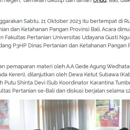
m negeri,” demikian dikutip dari laman
Unud
, Bali, di
nggarakan Sabtu, 21 Oktober 2023 itu bertempat di 
nian dan Ketahanan Pangan Provinsi Bali. Acara dimu
 Fakultas Pertanian Universitas Udayana Gusti Ngur
dang P3HP Dinas Pertanian dan Ketahanan Pangan P
ngan pemaparan materi oleh A.A Gede Agung Wedhat
da Keren), dilanjutkan oleh Dewa Ketut Subawa (K
leh Putu Shinta Devi (Sub Koordinator Karantina Tumbuh
tas Pertanian se-Bali dan diskusi berjalan selama 1