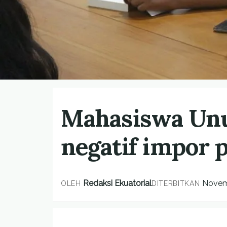
Mahasiswa Unud
negatif impor 
Redaksi Ekuatorial
Novem
OLEH
DITERBITKAN