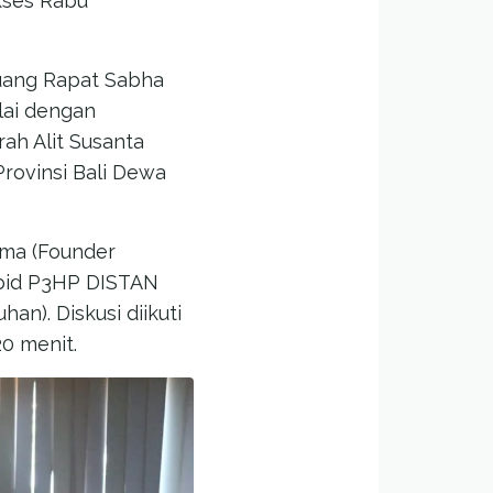
akses Rabu
Ruang Rapat Sabha
lai dengan
ah Alit Susanta
rovinsi Bali Dewa
ama (Founder
abid P3HP DISTAN
an). Diskusi diikuti
20 menit.