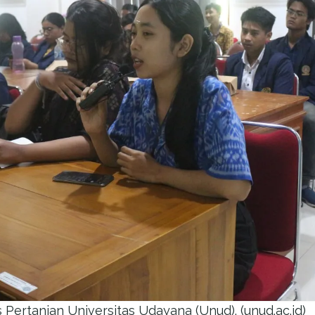
 Pertanian Universitas Udayana (Unud). (unud.ac.id)