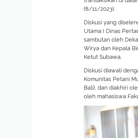
transaksikan di dala
(8/11/2023).
Diskusi yang disele
Utama I Dinas Perta
sambutan oleh Dekan
Wirya dan Kepala Bi
Ketut Subawa.
Diskusi diawali de
Komunitas Petani Mu
Bali), dan diakhiri o
oleh mahasiswa Fakul