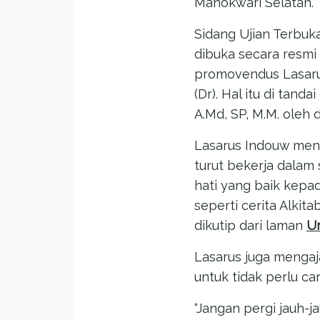
Manokwari Selatan.
Sidang Ujian Terbuk
dibuka secara resmi
promovendus Lasaru
(Dr). Hal itu di tan
A.Md, SP, M.M. oleh 
Lasarus Indouw meng
turut bekerja dalam
hati yang baik kep
seperti cerita Alkit
dikutip dari laman
Un
Lasarus juga mengaj
untuk tidak perlu car
“Jangan pergi jauh-j