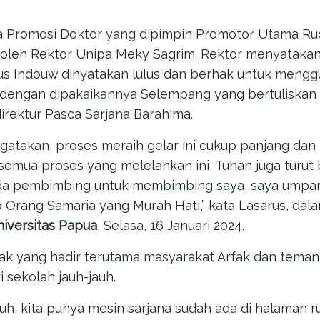
a Promosi Doktor yang dipimpin Promotor Utama Ru
 oleh Rektor Unipa Meky Sagrim. Rektor menyatakan 
s Indouw dinyatakan lulus dan berhak untuk mengg
dai dengan dipakaikannya Selempang yang bertuliskan 
direktur Pasca Sarjana Barahima.
atakan, proses meraih gelar ini cukup panjang dan
 semua proses yang melelahkan ini, Tuhan juga turu
ada pembimbing untuk membimbing saya, saya ump
ab Orang Samaria yang Murah Hati,” kata Lasarus, da
iversitas Papua
, Selasa, 16 Januari 2024.
ak yang hadir terutama masyarakat Arfak dan teman
i sekolah jauh-jauh.
auh, kita punya mesin sarjana sudah ada di halaman r