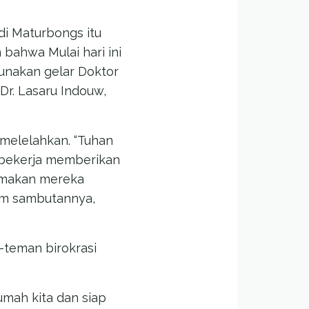
di Maturbongs itu
bahwa Mulai hari ini
unakan gelar Doktor
Dr. Lasaru Indouw,
 melelahkan. “Tuhan
t bekerja memberikan
amakan mereka
lam sambutannya,
-teman birokrasi
umah kita dan siap