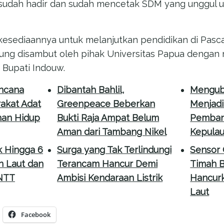
sudah hadir dan sudah mencetak SDM yang unggul u
esediaannya untuk melanjutkan pendidikan di Pasca
sung disambut oleh pihak Universitas Papua dengan
 Bupati Indouw.
encana
Dibantah Bahlil,
Mengub
akat Adat
Greenpeace Beberkan
Menjadi
han Hidup
Bukti Raja Ampat Belum
Pemban
Aman dari Tambang Nikel
Kepula
 Hingga 6
Surga yang Tak Terlindungi
Sensor
 Laut dan
Terancam Hancur Demi
Timah B
 NTT
Ambisi Kendaraan Listrik
Hancurk
Laut
Facebook