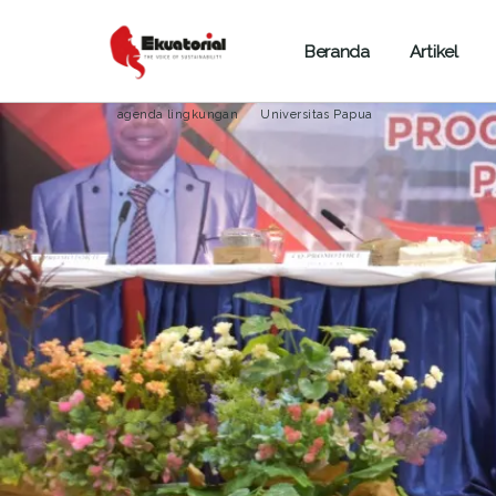
Beranda
Artikel
ARTIKEL
LINGKUNGAN HIDUP
PAPUA
agenda lingkungan
Universitas Papua