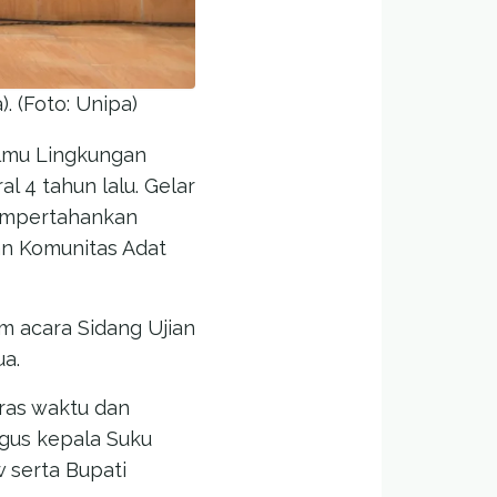
. (Foto: Unipa)
Ilmu Lingkungan
l 4 tahun lalu. Gelar
mempertahankan
an Komunitas Adat
am acara Sidang Ujian
a.
ras waktu dan
igus kepala Suku
 serta Bupati