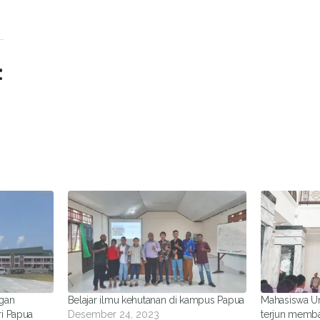
:
ngan
Belajar ilmu kehutanan di kampus Papua
Mahasiswa Un
ri Papua
Desember 24, 2023
terjun memba