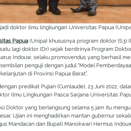
di doktor ilmu lingkungan Universitas Papua (Unipa)
sitas Papua
(Unipa) khususnya program doktor (S3) 
atu lagi doktor (Dr) sejak berdirinya Program Doktora
 Lasarus Indouw, selaku promovendus yang berhasil 
n sembilan penguji dengan judul “Model Pemberdaya
kelanjutan di Provinsi Papua Barat”.
dengan predikat Pujian (Cumlaude), 23 Juni 2022, dal
tor Ilmu Lingkungan Pasca Sarjana Universitas Papu
si Doktor yang berlangsung selama 5 jam itu mengu
esar. Ujian ini menghadirkan mantan gubernur sekal
gus Mandacan dan Bupati Manokwari Hermus Indouw