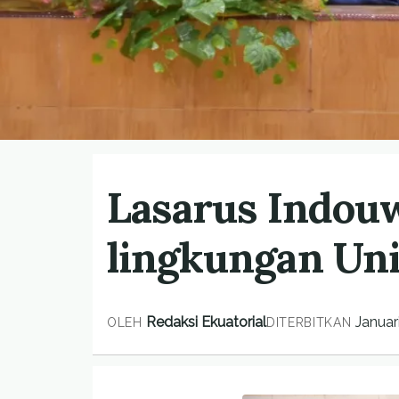
Lasarus Indouw
lingkungan Un
Redaksi Ekuatorial
Januar
OLEH
DITERBITKAN