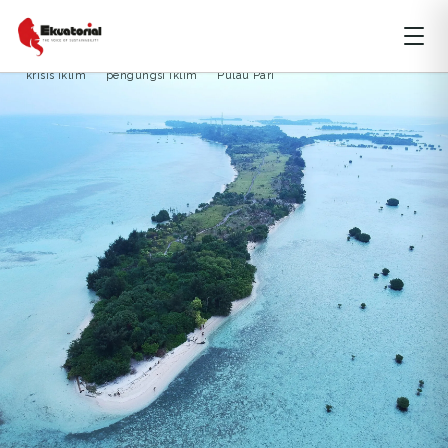
DKI JAKARTA
LIPUTAN KHUSUS
PERUBAHAN IKLIM
krisis iklim
pengungsi iklim
Pulau Pari