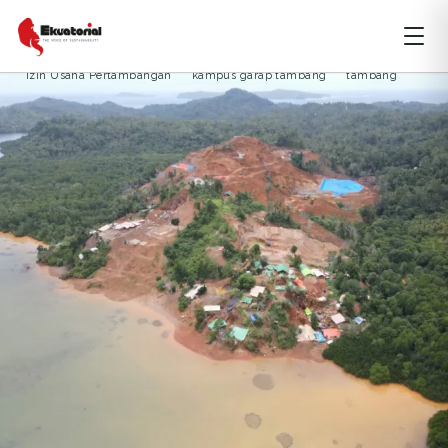
ARTIKEL
JAWA
SUMBER DAYA
Izin Usaha Pertambangan
kampus garap tambang
tambang