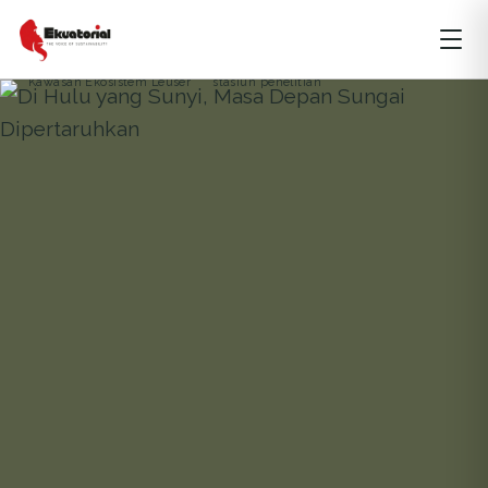
ARTIKEL
EDITORIAL
HUTAN
KEANEKARAGAMAN HAYATI
KEBERLANJUTAN
SUMATERA
Kawasan Ekosistem Leuser
stasiun penelitian