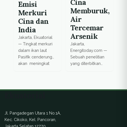
Cina
Emisi
Memburuk,
Merkuri
Air
Cina dan
Tercemar
India
Arsenik
Jakarta, Ekuatorial
— Tingkat merkuri
Jakarta,
dalam ikan laut
Energitoday.com —
Pasifik cenderung
Sebuah penelitian
akan meningkat
yang diterbitkan
pada dekade
pada hari Kamis
mendatang, kata
(22/8)
peneliti yang
menyebutkan
melaporkan bahwa
bahwa hampir 20
Ekuatorial
mereka telah
juta penduduk di
menemukan cara
Cina hidup di
merkuri masuk ke
daerah beresiko
Jl. Pangadegan Utara 1 No.1A,
ikan laut terbuka.
tinggi kontaminasi
Kec. Cikoko, Kel. Pancoran,
Para peneliti
arsenik yang
Jakarta Selatan 12770