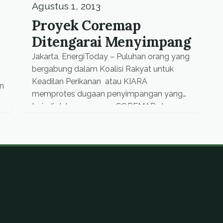
Agustus 1, 2013
Proyek Coremap
Ditengarai Menyimpang
Jakarta, EnergiToday – Puluhan orang yang
bergabung dalam Koalisi Rakyat untuk
Keadilan Perikanan atau KIARA
n
memprotes dugaan penyimpangan yang
terjadi dalam program COREMAP, dengan
cara melakukan aksi diam di depan Istana
Negara, Jakarta, Kamis sore (1/8). Aksi
yang dilakukan oleh Lembaga Swadaya
Masyarakat (LSM) yang menyoroti isu-isu
kelautan dan nelayan ini, dilakukan sebagai
bentuk penolakan […]