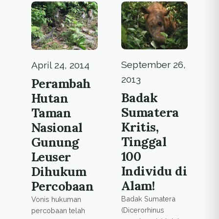
mempertaruhkan
karena kepolisian
nyawa demi hutan
tak juga mau
dan sesama.
menahan mereka.
Demikian
diungkapkan P
September 26,
April 24, 2014
Turnip, Koordinator
PPNS Taman
2013
Perambah
Nasional Gunung
Badak
Hutan
Leuser kepada
Sumatera
Taman
Ekuatorial, Senin
(29/6). […]
Kritis,
Nasional
Tinggal
Gunung
100
Leuser
Individu di
Dihukum
Alam!
Percobaan
Badak Sumatera
Vonis hukuman
(Dicerorhinus
percobaan telah