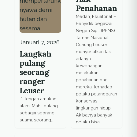
Penahanan
Medan, Ekuatorial –
Penyidik pegawai
Negeri Sipil (PPNS)
Taman Nasional
Januari 7, 2026
Gunung Leuser
Langkah
menyesalkan tak
adanya
pulang
kewenangan
seorang
melakukan
ranger
penahanan bagi
mereka, terhadap
Leuser
pelaku pelanggaran
Di tengah amukan
konservasi
alam, Mahli pulang
lingkungan hidup.
sebagai seorang
Akibatnya banyak
suami, seorang
pelaku bisa
ayah, dan seorang
melenggang lolos
ranger yang
dari penahanan,