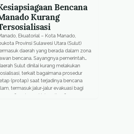
Kesiapsiagaan Bencana
Manado Kurang
Tersosialisasi
anado, Ekuatorial – Kota Manado,
bukota Provinsi Sulawesi Utara (Sulut)
termasuk daerah yang berada dalam zona
rawan bencana. Sayangnya pemerintah
aerah Sulut dinilai kurang melakukan
osialisasi, terkait bagaimana prosedur
etap (protap) saat terjadinya bencana
lam, termasuk jalur-jalur evakuasi bagi
arga. Guru besar Universitas Sam
atulangi (Unsrat) Manado, Berty Sompie
mengatakan belajar dari pengalaman
erjadinya bencana […]