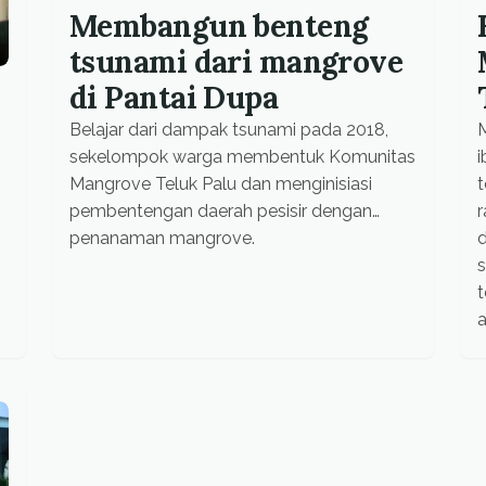
Membangun benteng
tsunami dari mangrove
di Pantai Dupa
Belajar dari dampak tsunami pada 2018,
M
sekelompok warga membentuk Komunitas
i
Mangrove Teluk Palu dan menginisiasi
pembentengan daerah pesisir dengan
penanaman mangrove.
d
s
t
a
w
?
R
t