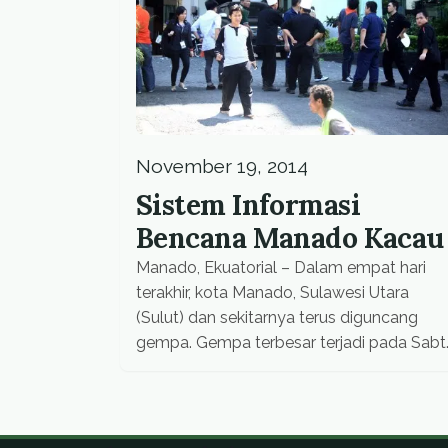
November 19, 2014
Sistem Informasi
Bencana Manado Kacau
Manado, Ekuatorial – Dalam empat hari
terakhir, kota Manado, Sulawesi Utara
(Sulut) dan sekitarnya terus diguncang
gempa. Gempa terbesar terjadi pada Sabt
(15/11) dengan kekuatan mencapai 7,3
Skala Richter (SR). Sayangnya Pemerintah
Daerah (Pemda) Manado ternyata tak
mampu untuk memberikan informasi yang