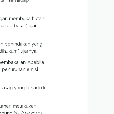
ntah terhadap
engan membuka hutan
kup besar,” ujar
an penindakan yang
ihukum,” ujarnya.
pembakaran. Apabila
i penurunan emisi
asap yang terjadi di
hutanan melakukan
mpung (24/10/2010).