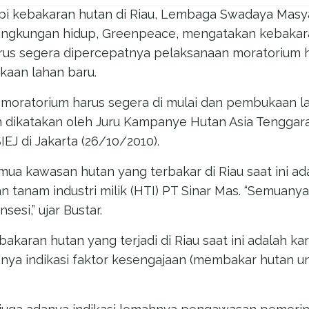
pi kebakaran hutan di Riau, Lembaga Swadaya Masy
lingkungan hidup, Greenpeace, mengatakan kebakara
rus segera dipercepatnya pelaksanaan moratorium 
aan lahan baru.
 moratorium harus segera di mulai dan pembukaan l
an dikatakan oleh Juru Kampanye Hutan Asia Tengga
IEJ di Jakarta (26/10/2010).
emua kawasan hutan yang terbakar di Riau saat ini a
n tanam industri milik (HTI) PT Sinar Mas. “Semuany
sesi,” ujar Bustar.
bakaran hutan yang terjadi di Riau saat ini adalah ka
anya indikasi faktor kesengajaan (membakar hutan