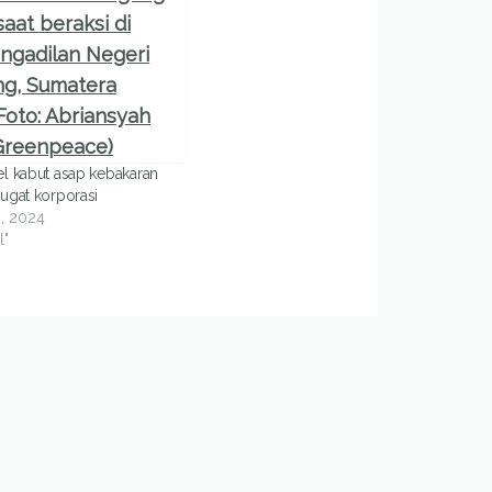
 kabut asap kebakaran
gat korporasi
, 2024
l"