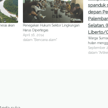
nesia akan
Penegakan Hukum Sektor Lingkungan
Harus Dipertegas
April 16, 2014
Warga Sumsel
dalam "Bencana alam"
hutan menggu
September 2
dalam "Artike
 Anda suka