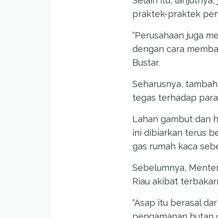
Selain itu, lanjutn
praktek-praktek pe
“Perusahaan juga me
dengan cara membaka
Bustar.
Seharusnya, tambah
tegas terhadap para
Lahan gambut dan h
ini dibiarkan terus 
gas rumah kaca sebe
Sebelumnya, Menteri
Riau akibat terbaka
“Asap itu berasal d
pengamanan hutan di