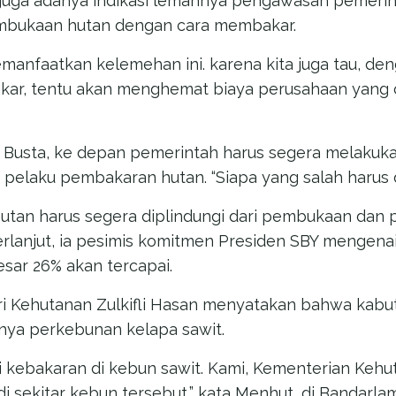
ya, juga adanya indikasi lemahnya pengawasan pemeri
mbukaan hutan dengan cara membakar.
manfaatkan kelemehan ini. karena kita juga tau, d
r, tentu akan menghemat biaya perusahaan yang cu
 Busta, ke depan pemerintah harus segera melakuk
 pelaku pembakaran hutan. “Siapa yang salah harus d
utan harus segera diplindungi dari pembukaan dan 
berlanjut, ia pesimis komitmen Presiden SBY mengena
sar 26% akan tercapai.
 Kehutanan Zulkifli Hasan menyatakan bahwa kabut 
rnya perkebunan kelapa sawit.
ari kebakaran di kebun sawit. Kami, Kementerian Ke
 sekitar kebun tersebut,” kata Menhut, di Bandarla