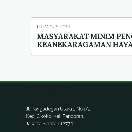
PREVIOUS POST
MASYARAKAT MINIM PE
KEANEKARAGAMAN HAYA
Ekuatorial
Jl. Pangadegan Utara 1 No.1A,
Kec. Cikoko, Kel. Pancoran,
Jakarta Selatan 12770