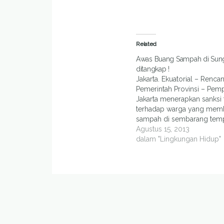
Related
Awas Buang Sampah di Sung
ditangkap !
Jakarta. Ekuatorial – Renca
Pemerintah Provinsi – Pem
Jakarta menerapkan sanksi
terhadap warga yang me
sampah di sembarang tem
termasuk sungai dan kali pa
Agustus 15, 2013
mendapatkan dukungan da
dalam "Lingkungan Hidup"
pihak termasuk warga. Dih
penerapan sanksi tegas da
menjadikan sungai di Jakarta
menjadi malapetaka bencan
akibat meluapnya…