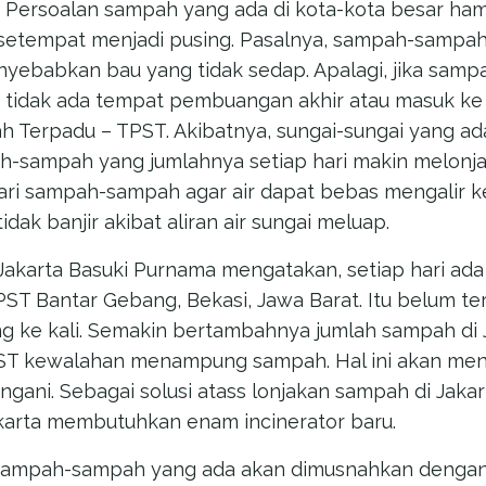
Persoalan sampah yang ada di kota-kota besar ha
etempat menjadi pusing. Pasalnya, sampah-sampah 
yebabkan bau yang tidak sedap. Apalagi, jika sampah
i tidak ada tempat pembuangan akhir atau masuk k
Terpadu – TPST. Akibatnya, sungai-sungai yang ad
sampah yang jumlahnya setiap hari makin melonjak
ri sampah-sampah agar air dapat bebas mengalir ke
idak banjir akibat aliran air sungai meluap.
Jakarta Basuki Purnama mengatakan, setiap hari ada 
ST Bantar Gebang, Bekasi, Jawa Barat. Itu belum t
 ke kali. Semakin bertambahnya jumlah sampah di J
T kewalahan menampung sampah. Hal ini akan menj
tangani. Sebagai solusi atass lonjakan sampah di Jaka
arta membutuhkan enam incinerator baru.
, sampah-sampah yang ada akan dimusnahkan dengan