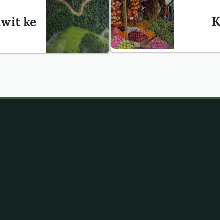
K
wit ke