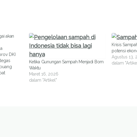
ai akan
Krisis Sampah
na
potensi eko
prov DKI
Agustus 13, 
 tegas
Ketika Gunungan Sampah Menjadi Bom
dalam "Artike
mbuang
Waktu
pat
Maret 16, 2026
tut
dalam "Artikel"
ri semua
arapkan
pat
 tidak lagi
a banjir