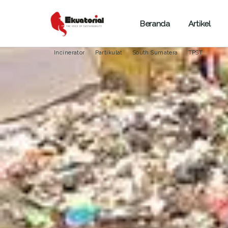
Beranda
Artikel
HUTAN
KALIMANTAN
PAPUA
Incinerator
Partikulat
South Sumatera
TPST