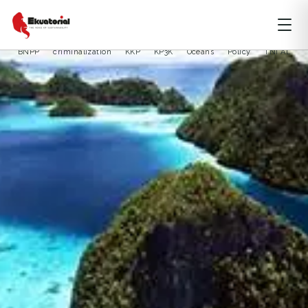
LAUT DAN MARITIM
MALUKU
PAPUA
BNPP
criminalization
KKP
KP3K
Oceans
Policy
TNI AL