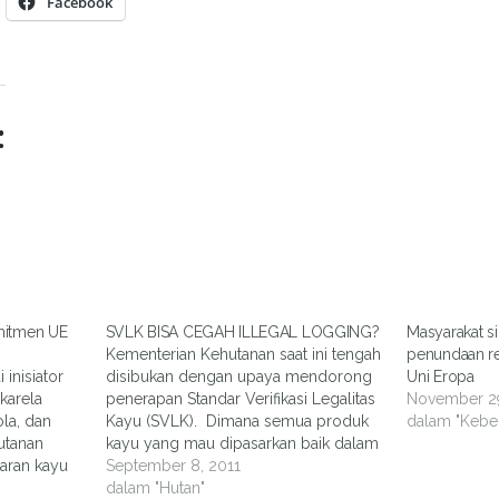
Facebook
:
mitmen UE
SVLK BISA CEGAH ILLEGAL LOGGING?
Masyarakat si
Kementerian Kehutanan saat ini tengah
penundaan re
 inisiator
disibukan dengan upaya mendorong
Uni Eropa
ukarela
penerapan Standar Verifikasi Legalitas
November 2
la, dan
Kayu (SVLK). Dimana semua produk
dalam "Keber
utanan
kayu yang mau dipasarkan baik dalam
aran kayu
maupun luar negeri harus dilengkapi
September 8, 2011
a – UE
dengan dokumen SVLK. Kebijakan
dalam "Hutan"