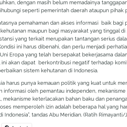
utuhkan, dengan masih belum memadainya tanggapan
dihubungi seperti pemerintah daerah ataupun pihak 
batasnya pemahaman dan akses informasi baik bagi 
kehutanan maupun bagi masyarakat yang tinggal di 
nstansi yang terkait merupakan tantangan serius da
ndisi ini harus dibenahi, dan perlu menjadi perhati
 Uni Eropa yang telah bersepakat bekerjasama dal
al ini akan dapat berkontribusi negatif terhadap kom
erbaikan sistem kehutanan di Indonesia.
ia harus punya kemauan politik yang kuat untuk mem
an informasi oleh pemantau independen, mekanism
l, mekanisme keterlacakan bahan baku dan penanga
roses memperoleh izin adalah beberapa hal yang ha
 Indonesia”, tandas Abu Meridian. (Ratih Rimayanti/