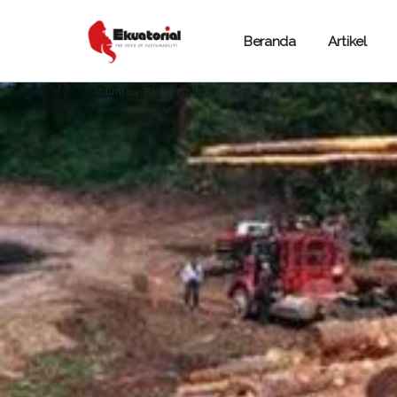
Beranda
Artikel
HUTAN
JAWA
KALIMANTAN
PAPUA
Anoa conservation
Belgia
Bogor
Brussels
Cities
Voluntary Partnership Agreement-VPA