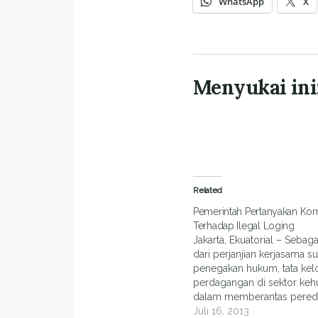
WhatsApp
X
Menyukai ini
Related
Pemerintah Pertanyakan Ko
Terhadap Ilegal Loging
Jakarta, Ekuatorial – Sebagai
dari perjanjian kerjasama s
penegakan hukum, tata kelo
perdagangan di sektor keh
dalam memberantas pered
illegal, komitmen Uni Erop
Juli 16, 2013