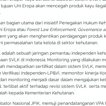
tujuan Uni Eropa akan mencegah produk kayu ilegal 
.
n bagian utama dari inisiatif Penegakan Hukum Kehu
i Eropa atau
Forest Law Enforcement, Governance a
tem yang akan menghentikan perdagangan produk ka
 permasalahan tata kelola di sektor kehutanan.
IK adalah sebuah jaringan pemantau independen keh
aan SVLK di Indonesia. Monitoring yang dilakukan
ah mendapatkan sertifikat dalam sistem SVLK, memo
 Verifikasi Independen-LP&VI, memonitor kinerja Kom
 dari monitoring menjadi dasar dalam mengajukan k
terlibat aktif terhadap revisi sistem SVLK serta 
lah kepada Kementerian Kehutanan.
isator Nasional JPIK, memuji penandatanganan VPA 