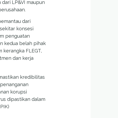
 dari LP&VI maupun
perusahaan.
pemantau dari
sekitar konsesi
lam penguatan
an kedua belah pihak
am kerangka FLEGT,
itmen dan kerja
astikan kredibilitas
e penanganan
nan korupsi
rus dipastikan dalam
JPIK)