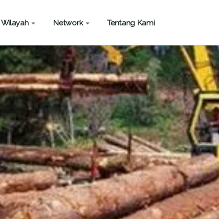
Wilayah
Network
Tentang Kami
community
Jaringan Pemantau Independen Kehutanan-JPIK
Policy
si