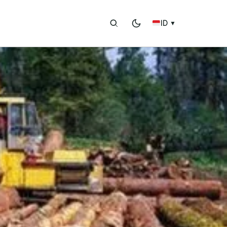
ID
▼
stem verifikasi legalitas kayu
South Sumatera
Uni Eropa