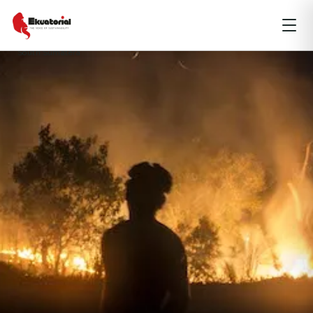
PAPUA
Central Sulawesi
hotspot
kebakaran
Policy
Riau
South Sumatera