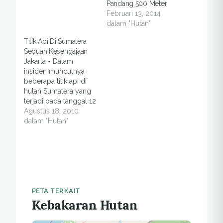
Pandang 500 Meter
Februari 13, 2014
dalam "Hutan"
Titik Api Di Sumatera
Sebuah Kesengajaan
Jakarta - Dalam
insiden munculnya
beberapa titik api di
hutan Sumatera yang
terjadi pada tanggal 12
Agustus yang lalu,
Agustus 18, 2010
Kepala Departemen
dalam "Hutan"
Kampanye Wahana
Lingkungan Hidup
(Walhi), Teguh Surya,
Rabu (18/8)
mengatakan adanya
indikasi
kesengajaan.“Jadi kami
PETA TERKAIT
Kebakaran Hutan
sudah melakukan
penelitian sudah sejak
lama, yakni telah tiga