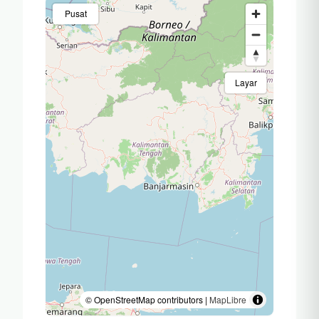
dekade. Sampai saat
Pusat
ini sudah 26…
Layar
© OpenStreetMap contributors |
MapLibre