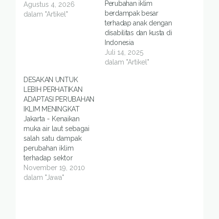
Perubahan iklim
Agustus 4, 2026
berdampak besar
dalam "Artikel"
terhadap anak dengan
disabilitas dan kusta di
Indonesia
Juli 14, 2025
dalam "Artikel"
DESAKAN UNTUK
LEBIH PERHATIKAN
ADAPTASI PERUBAHAN
IKLIM MENINGKAT
Jakarta - Kenaikan
muka air laut sebagai
salah satu dampak
perubahan iklim
terhadap sektor
kelautan dan pesisir
November 19, 2010
menjadi hal yang
dalam "Jawa"
dikhawatirkan oleh
negara-negara di
dunia. Terlebih lagi
bagi Indonesia yang