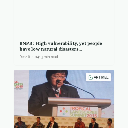
BNPB : High vulnerability, yet people
have low natural disasters
preparedness
Des 16, 2014
3 min read
ARTIKEL