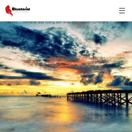
Insitut Teknologi Bandung
Kementerian Lingkungan Hidup
Oceans
pengkaplingan dan komersialisasi wilayah pesisir serta pulau-pulau kecil
Policy
rencana tata ruang dan wilayah
South Sumatera
Tarakan