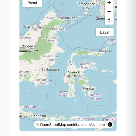
Pusat
Layar
© OpenStreetMap contributors |
MapLibre