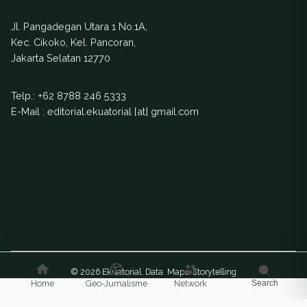
Jl. Pangadegan Utara 1 No.1A,
Kec. Cikoko, Kel. Pancoran,
Jakarta Selatan 12770
Telp.:
+62 8788 246 5333
E-Mail : editorial.ekuatorial [at] gmail.com
© 2026 Ekuatorial. Data. Maps. Storytelling
Home
Geo-Jurnalisme
Network
Search