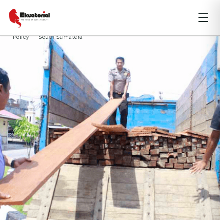
HUTAN
KALIMANTAN
PAPUA
Aceh
Environmental Crime
Illegal Logging
kayu
pembalakan
Policy
South Sumatera