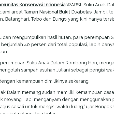
omunitas Konservasi Indonesia
WARSI, Suku Anak Dal
diami areal
Taman Nasional Bukit Duabelas
, Jambi, t
, Batanghari, Tebo dan Bungo yang kini hanya tersis
uru dan mengumpulkan hasil hutan, para perempuan 
berjumlah 40 persen dari total populasi, lebih ban
bun.
u perempuan Suku Anak Dalam Rombong Hari, menga
mengolah sampah asuhan Juliani sebagai pengisi wak
dengan kemampuan dimilikinya sekarang.
nak Dalam memang sudah memiliki kemampuan das
nek moyang. Tapi menganyam dengan menggunakan p
i bagus sekali untuk mengisi waktu luang,” ujar Bongo
ersebut selama tiga bulan.