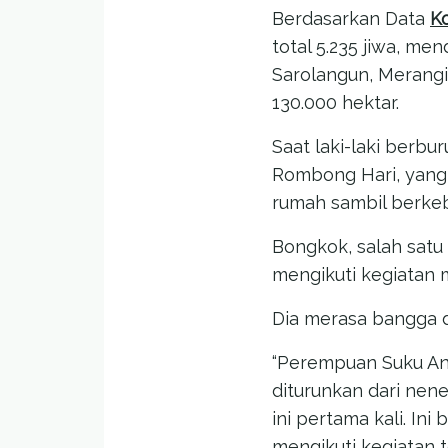
Berdasarkan Data
K
total 5.235 jiwa, men
Sarolangun, Merangin
130.000 hektar.
Saat laki-laki berb
Rombong Hari, yang 
rumah sambil berke
Bongkok, salah sat
mengikuti kegiatan 
Dia merasa bangga 
“Perempuan Suku A
diturunkan dari ne
ini pertama kali. In
mengikuti kegiatan t