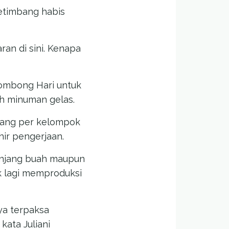
ketimbang habis
an di sini. Kenapa
Rombong Hari untuk
h minuman gelas.
rang per kelompok
hir pengerjaan.
ranjang buah maupun
k lagi memproduksi
ya terpaksa
kata Juliani