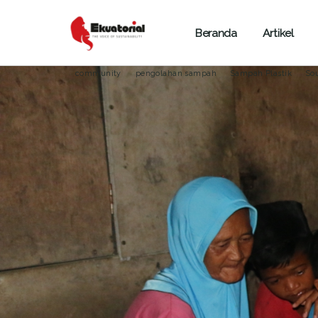
Beranda
Artikel
ARTIKEL
LINGKUNGAN HIDUP
PROGRAM SIEJ
community
pengolahan sampah
Sampah Plastik
So