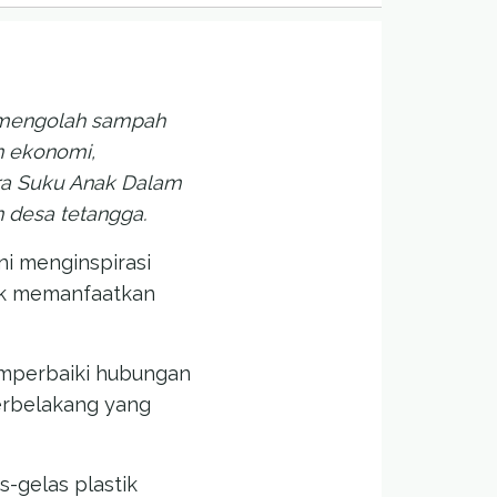
r mengolah sampah
n ekonomi,
ra Suku Anak Dalam
 desa tetangga.
ni menginspirasi
uk memanfaatkan
emperbaiki hubungan
terbelakang yang
-gelas plastik