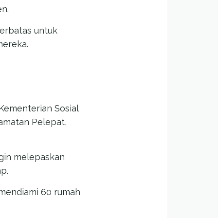
n.
terbatas untuk
mereka.
ementerian Sosial
camatan Pelepat,
ngin melepaskan
p.
 mendiami 60 rumah