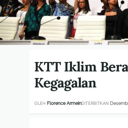
KTT Iklim Ber
Kegagalan
Florence Armein
Desembe
OLEH
DITERBITKAN