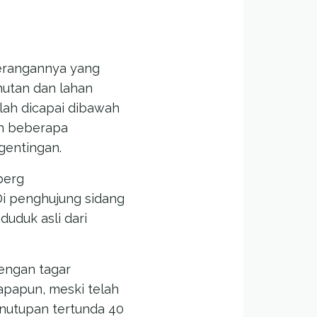
serangannya yang
hutan dan lahan
elah dicapai dibawah
eh beberapa
gentingan.
berg
i penghujung sidang
uduk asli dari
engan tagar
 apapun, meski telah
enutupan tertunda 40