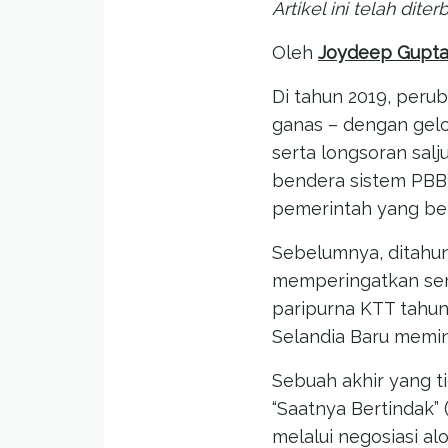
Artikel ini telah dit
Oleh
Joydeep Gupt
Di tahun 2019, peru
ganas – dengan gelo
serta longsoran sal
bendera sistem PBB 
pemerintah yang ber
Sebelumnya, ditahun
memperingatkan sem
paripurna KTT tahun
Selandia Baru memint
Sebuah akhir yang 
“Saatnya Bertindak” 
melalui negosiasi a