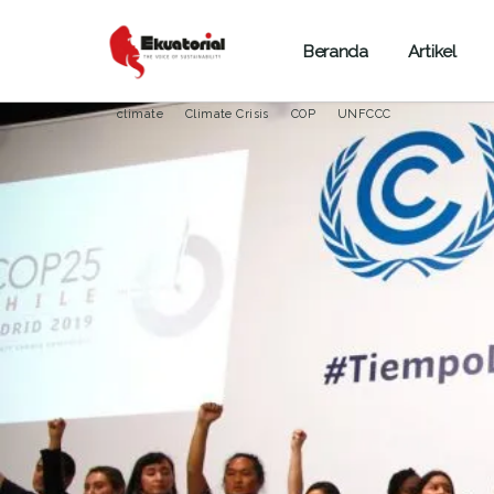
Beranda
Artikel
ARTIKEL
PERUBAHAN IKLIM
climate
Climate Crisis
COP
UNFCCC