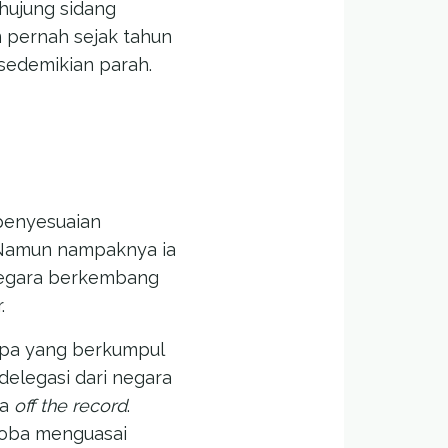
hujung sidang
 pernah sejak tahun
sedemikian parah.
 penyesuaian
. Namun nampaknya ia
 negara berkembang
.
opa yang berkumpul
delegasi dari negara
ra
off the record
.
coba menguasai