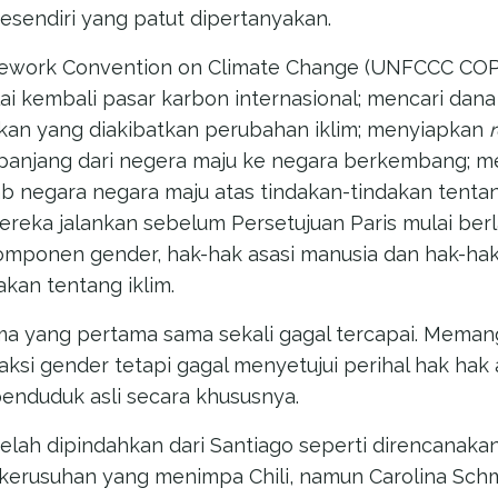
esendiri yang patut dipertanyakan.
work Convention on Climate Change (UNFCCC COP25
ai kembali pasar karbon internasional; mencari da
kan yang diakibatkan perubahan iklim; menyiapkan
panjang dari negera maju ke negara berkembang; m
 negara negara maju atas tindakan-tindakan tentan
reka jalankan sebelum Persetujuan Paris mulai berl
mponen gender, hak-hak asasi manusia dan hak-hak
kan tentang iklim.
a yang pertama sama sekali gagal tercapai. Meman
ksi gender tetapi gagal menyetujui perihal hak hak
enduduk asli secara khususnya.
lah dipindahkan dari Santiago seperti direncanakan
kerusuhan yang menimpa Chili, namun Carolina Schm