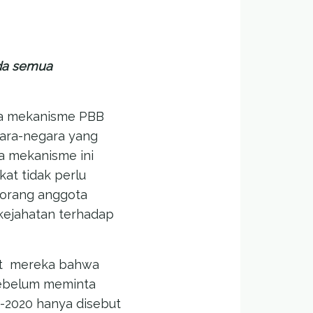
ada semua
hwa mekanisme PBB
ara-negara yang
wa mekanisme ini
at tidak perlu
Seorang anggota
“kejahatan terhadap
t
mereka bahwa
 sebelum meminta
a-2020 hanya disebut