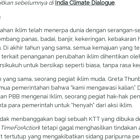
erbitkan sebelumnya di
India Climate Dialogue
.
a
bahan iklim telah menerpa dunia dengan serangan-
mbang panas, badai, banjir, kekeringan, kebakaran 
ju. Di akhir tahun yang sama, semua kemajuan yang t
terkait penanganan perubahan iklim dihentikan ol
sikukuh untuk bersikap seperti biasa, tanpa rasa ke
 yang sama, seorang pegiat iklim muda, Greta Thun
ua pemerintahan bahwa “kami mengawasi kalian.” D
an PBB mengenai Iklim, seorang pegiat hak-hak pend
a para pemerintah untuk “henyah” dari aksi iklim.
tidak menbanggakan bagi sebuah KTT yang dibuka d
(
TimeForAction
) tetapi gagal menghasilkan tindakan
lot tertutup yang mengakibatkan sidang paripurna p