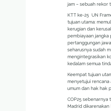
jam – sebuah rekor t
KTT ke-25
UN Frame
tujuan utama: memul
kerugian dan kerusa
pembiayaan jangka 
pertanggungan jawab
seharusnya sudah me
mengintegrasikan ko
kedalam semua tinda
Keempat tujuan utam
menyetujui rencana a
umum dan hak hak p
COP25 sebenarnya te
Madrid dikarenakan 