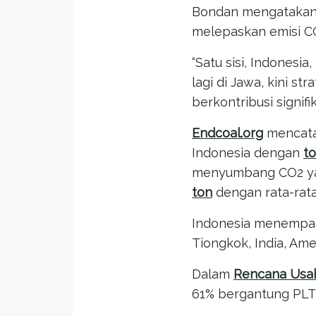
Bondan mengatakan,
melepaskan emisi C
“Satu sisi, Indonesia
lagi di Jawa, kini s
berkontribusi signif
Endcoal.org
mencatat
Indonesia dengan
to
menyumbang CO2 yan
ton
dengan rata-rata
Indonesia menempa
Tiongkok, India, Ame
Dalam
Rencana Usah
61% bergantung PLT