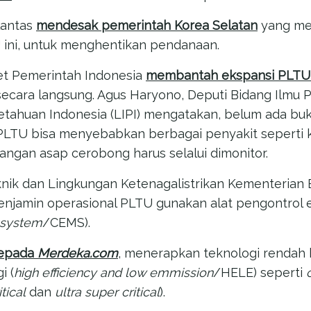
lantas
mendesak pemerintah Korea Selatan
yang me
ni, untuk menghentikan pendanaan.
et Pemerintah Indonesia
membantah ekspansi PLTU
ecara langsung. Agus Haryono, Deputi Bidang Ilmu 
ahuan Indonesia (LIPI) mengatakan, belum ada bukt
PLTU bisa menyebabkan berbagai penyakit seperti k
angan asap cerobong harus selalui dimonitor.
knik dan Lingkungan Ketenagalistrikan Kementerian
enjamin operasional PLTU gunakan alat pengontrol e
 system
/CEMS).
kepada
Merdeka.com
, menerapkan teknologi rendah
i (
high efficiency and low emmission
/HELE) seperti
itical
dan
ultra super critical
).