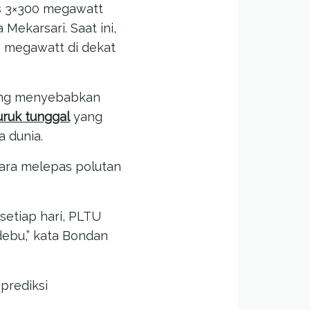
as 3×300 megawatt
Mekarsari. Saat ini,
 megawatt di dekat
yang menyebabkan
uruk tunggal
yang
 dunia.
ara melepas polutan
setiap hari, PLTU
ebu,” kata Bondan
prediksi