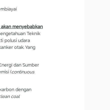
mbiayai
 akan menyebabkan
Pengetahuan Teknik
i polusi udara
anker otak. Yang
 Energi dan Sumber
misi (
continuous
 karbon dengan
clean coal