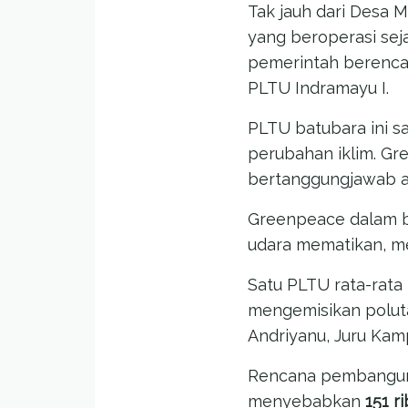
Tak jauh dari Desa 
yang beroperasi seja
pemerintah berenca
PLTU Indramayu I.
PLTU batubara ini s
perubahan iklim. G
bertanggungjawab at
Greenpeace dalam b
udara mematikan, me
Satu PLTU rata-rata 
mengemisikan poluta
Andriyanu, Juru Kam
Rencana pembangunan
menyebabkan
151 r