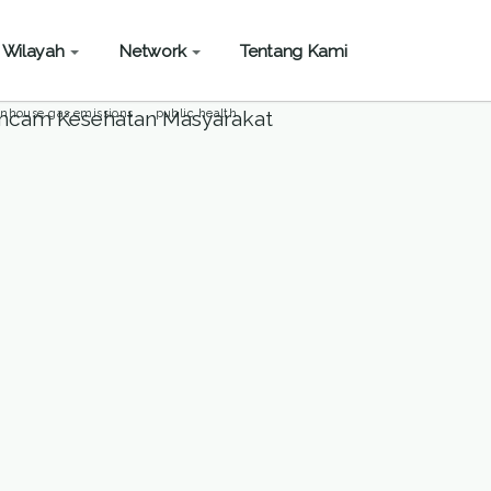
Wilayah
Network
Tentang Kami
IDUP
JAWA
PERUBAHAN IKLIM
nhouse gas emissions
public health