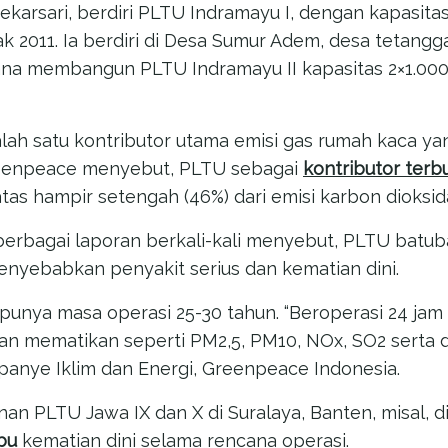
Mekarsari, berdiri PLTU Indramayu I, dengan kapasit
k 2011. Ia berdiri di Desa Sumur Adem, desa tetangga 
na membangun PLTU Indramayu II kapasitas 2×1.000
alah satu kontributor utama emisi gas rumah kaca 
reenpeace menyebut, PLTU sebagai
kontributor terb
as hampir setengah (46%) dari emisi karbon dioksida
erbagai laporan berkali-kali menyebut, PLTU batub
nyebabkan penyakit serius dan kematian dini.
punya masa operasi 25-30 tahun. “Beroperasi 24 jam 
n mematikan seperti PM2,5, PM10, NOx, SO2 serta d
panye Iklim dan Energi, Greenpeace Indonesia.
 PLTU Jawa IX dan X di Suralaya, Banten, misal, di
ibu
kematian dini selama rencana operasi.