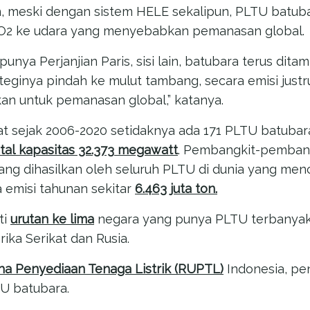
 meski dengan sistem HELE sekalipun, PLTU batuba
O2 ke udara yang menyebabkan pemanasan global.
, punya Perjanjian Paris, sisi lain, batubara terus dita
trateginya pindah ke mulut tambang, secara emisi just
ikan untuk pemanasan global,” katanya.
 sejak 2006-2020 setidaknya ada 171 PLTU batubara
tal kapasitas 32.373
megawatt
. Pembangkit-pembangk
g dihasilkan oleh seluruh PLTU di dunia yang men
 emisi tahunan sekitar
6.463 juta ton.
ti
urutan ke lima
negara yang punya PLTU terbanyak 
rika Serikat dan Rusia.
a Penyediaan Tenaga Listrik (RUPTL)
Indonesia, pen
U batubara.