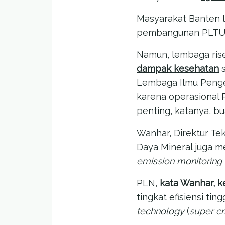
Masyarakat Banten 
pembangunan PLTU i
Namun, lembaga ris
dampak kesehatan
s
Lembaga Ilmu Penget
karena operasional 
penting, katanya, bu
Wanhar, Direktur Te
Daya Mineral juga m
emission monitoring
PLN,
kata Wanhar, 
tingkat efisiensi tingg
technology
(
super cr