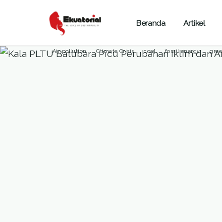
Beranda
Artikel
ARTIKEL
BENCANA ALAM
ENERGI
LINGKUNGAN H
Air pollution
Climate Crisis
coal
fossil energy
gree