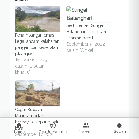
Sedimentasi Sungai
Batanghari sebabkan
Penambangan emas
krisis air bersih
ilegal ancam ketahanan
September 9, 2022
pangan dan kesehatan
dalam "Artikel"
jutaan jiwa
Januari 16, 2023
dalam "Liputan
khusus"
Cagar Budaya
Muarajambi tak
berdaya dikepung batu
bara
Home
Geo-Jurnalisme
Network
Search
September 17, 2021