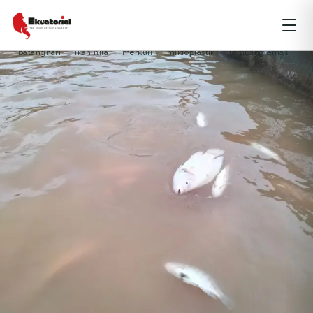
LIPUTAN KHUSUS
PANGAN
SUMATERA
batanghari
ikan nila
merkuri
mikroplastik
tambang emas