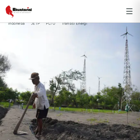
ARTIKEL
DKI JAKARTA
ENERGI
Indonesia
JETP
PLTU
Transisi Energi