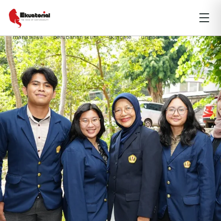
ARTIKEL
JAWA
PERKOTAAN
mahasiswa
perubahan iklim
skincare
unpad