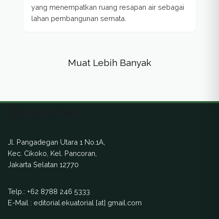
yang menempatkan ruang resapan air sebagai
lahan pembangunan semata.
Muat Lebih Banyak
Ekuatorial
Jl. Pangadegan Utara 1 No.1A,
Kec. Cikoko, Kel. Pancoran,
Jakarta Selatan 12770
Telp.:
+62 8788 246 5333
E-Mail : editorial.ekuatorial [at] gmail.com