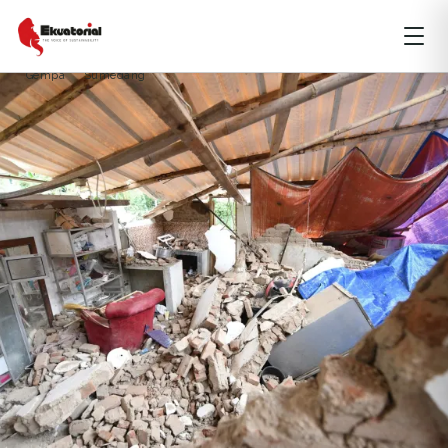
ARTIKEL
BENCANA ALAM
JAWA
Gempa
Sumedang