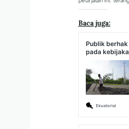
peta jalan ini,” teran
Baca juga: