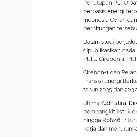
Penutupan PLTU bat
berbasis energi ter
Indonesia Cerah dan
perhitungan tersebu
Dalam studi berjudul 
dipublikasikan pad
PLTU Cirebon-1, PL
Cirebon-1 dan Pela
Transisi Energi Ber
tahun 2035 dan 2037
Bhima Yudhistira, D
pembangkit listrik 
hingga Rp82,6 triliu
kerja dan menurunka