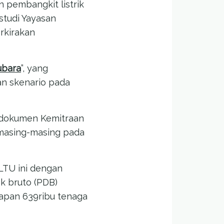
pembangkit listrik
studi Yayasan
rkirakan
ubara
”, yang
an skenario pada
 dokumen Kemitraan
 masing-masing pada
PLTU ini dengan
k bruto (PDB)
rapan 639ribu tenaga