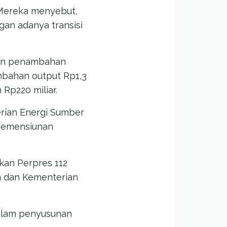
 Mereka menyebut,
gan adanya transisi
ngan penambahan
mbahan output Rp1,3
 Rp220 miliar.
erian Energi Sumber
 pemensiunan
an Perpres 112
 dan Kementerian
dalam penyusunan