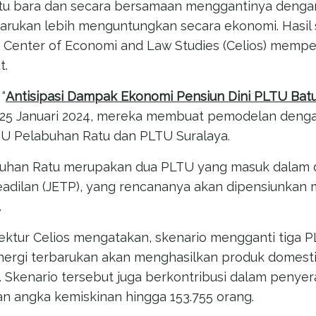
u bara dan secara bersamaan menggantinya dengan 
barukan lebih menguntungkan secara ekonomi. Hasil 
 Center of Economi and Law Studies (Celios) mempe
t.
“
Antisipasi Dampak Ekonomi Pensiun Dini PLTU Bat
a 25 Januari 2024, mereka membuat pemodelan deng
TU Pelabuhan Ratu dan PLTU Suralaya.
buhan Ratu merupakan dua PLTU yang masuk dalam
keadilan (JETP), yang rencananya akan dipensiunkan
.
irektur Celios mengatakan, skenario mengganti tiga 
energi terbarukan akan menghasilkan produk domesti
n. Skenario tersebut juga berkontribusi dalam penye
n angka kemiskinan hingga 153.755 orang.