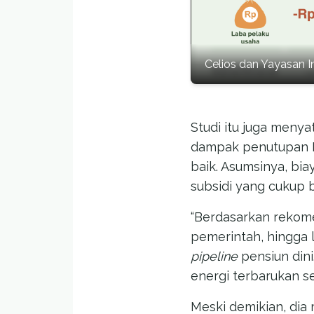
Celios dan Yayasan I
Studi itu juga meny
dampak penutupan P
baik. Asumsinya, bi
subsidi yang cukup b
“Berdasarkan rekome
pemerintah, hingga
pipeline
pensiun din
energi terbarukan se
Meski demikian, di