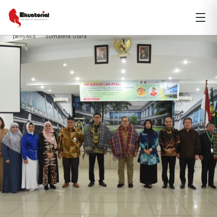
ARTIKEL
PERKOTAAN
SUMATERA
penyakit
sumatera utara