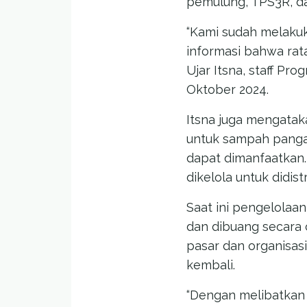
pemulung, TPS3R, d
“Kami sudah melakuk
informasi bahwa rata
Ujar Itsna, staff Pr
Oktober 2024.
Itsna juga mengata
untuk sampah panga
dapat dimanfaatkan
dikelola untuk didis
Saat ini pengelolaa
dan dibuang secara 
pasar dan organisas
kembali.
“Dengan melibatkan