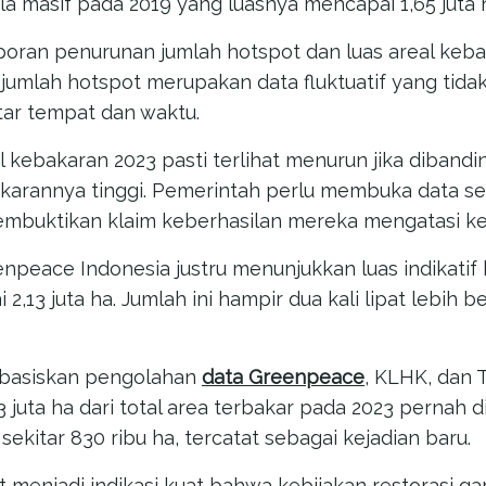
a masif pada 2019 yang luasnya mencapai 1,65 juta h
poran penurunan jumlah hotspot dan luas areal keba
jumlah hotspot merupakan data fluktuatif yang tidak
ar tempat dan waktu.
l kebakaran 2023 pasti terlihat menurun jika diband
akarannya tinggi. Pemerintah perlu membuka data se
mbuktikan klaim keberhasilan mereka mengatasi ke
enpeace Indonesia justru menunjukkan luas indikatif 
,13 juta ha. Jumlah ini hampir dua kali lipat lebih be
berbasiskan pengolahan
data Greenpeace
, KLHK, dan 
3 juta ha dari total area terbakar pada 2023 pernah d
 sekitar 830 ribu ha, tercatat sebagai kejadian baru.
t menjadi indikasi kuat bahwa kebijakan restorasi g