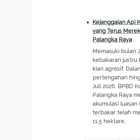
Kejanggalan Api K
yang Terus Merek
Palangka Raya
Memasuki bulan Ju
kebakaran justru
kian agresif. Dal
pertengahan hing
Juli 2026, BPBD K
Palangka Raya m
akumulasi luasan
terbakar telah m
11,5 hektare.