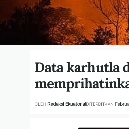
Data karhutla 
memprihatink
Redaksi Ekuatorial
Februa
OLEH
DITERBITKAN