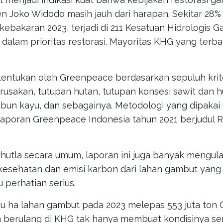
n Joko Widodo masih jauh dari harapan. Sekitar 28% 
f kebakaran 2023, terjadi di 211 Kesatuan Hidrologis 
dalam prioritas restorasi. Mayoritas KHG yang terbak
ditentukan oleh Greenpeace berdasarkan sepuluh krite
kerusakan, tutupan hutan, tutupan konsesi sawit dan
ebun kayu, dan sebagainya. Metodologi yang dipakai 
 laporan Greenpeace Indonesia tahun 2021 berjudul R
rhutla secara umum, laporan ini juga banyak mengula
esehatan dan emisi karbon dari lahan gambut yang 
 perhatian serius.
bu ha lahan gambut pada 2023 melepas 553 juta ton 
an berulang di KHG tak hanya membuat kondisinya s