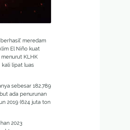
‘berhasil’ meredam
lim El Niño kuat
an menurut KLHK
kali lipat luas
anya sebesar 182.789
ebut ada penurunan
un 2019 (624 juta ton
ahan 2023