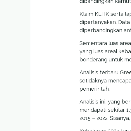
dibandingkan karhutl
Klaim KLHK serta la
dipertanyakan. Data 
diperbandingkan ant
Sementara luas area
yang luas areal keb
benderang untuk me
Analisis terbaru Gre
setidaknya mencapai 2
pemerintah.
Analisis ini, yang 
mendapati sekitar 1,
2015 – 2022. Sisanya,
Kebakaran 2023 turu