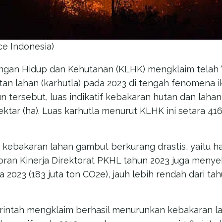
ce Indonesia)
ngan Hidup dan Kehutanan (KLHK) mengklaim telah 
an lahan (karhutla) pada 2023 di tengah fenomena ik
un tersebut, luas indikatif kebakaran hutan dan lah
ktar (ha). Luas karhutla menurut KLHK ini setara 416 
kebakaran lahan gambut berkurang drastis, yaitu h
oran Kinerja Direktorat PKHL tahun 2023 juga meny
a 2023 (183 juta ton CO2e), jauh lebih rendah dari tah
intah mengklaim berhasil menurunkan kebakaran l