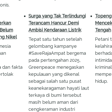
onis.
Surga yang Tak Terlindungi
Topeng 
erkan
Terancam Hancur Demi
Menceki
 Belum
Ambisi Kendaraan Listrik
Tengah
ng Nikel
Tepat satu tahun setelah
Petani t
nesia
gelombang kampanye
kelahir
han
#SaveRajaAmpat bergema
berhad
pada pertengahan 2025,
intimid
 dan fakta
Greenpeace menegaskan
kriminal
rtolak
kepulauan yang dikenal
memper
sebagai salah satu pusat
hidup.
keanekaragaman hayati laut
terkaya di bumi tersebut
masih belum aman dari
cengkeraman industri