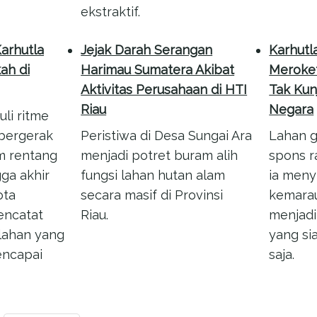
ekstraktif.
arhutla
Jejak Darah Serangan
Karhutla
ah di
Harimau Sumatera Akibat
Meroket
Aktivitas Perusahaan di HTI
Tak Kun
Riau
Negara
li ritme
 bergerak
Peristiwa di Desa Sungai Ara
Lahan 
am rentang
menjadi potret buram alih
spons r
ga akhir
fungsi lahan hutan alam
ia menyi
ota
secara masif di Provinsi
kemarau
encatat
Riau.
menjadi
 lahan yang
yang si
encapai
saja.