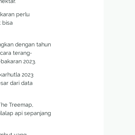
ektar.
karan perlu
 bisa
ingkan dengan tahun
cara terang-
bakaran 2023.
karhutla 2023
sar dari data
The Treemap,
ilalap api sepanjang
ambut yang