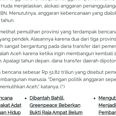
ul Huda menjelaskan, alokasi anggaran penanggulan
APBN. Menurutnya, anggaran kebencanaan yang dial
 tahun.
elihat pemulihan provinsi yang terdampak bencana 
yang pendek. Alasannya karena dua dari tiga provins
h sangat bergantung pada dana transfer dari pemeri
dalah Aceh karena ketika ingin membangun kembali 
. Apalagi tahun depan, dana transfer daerah dipoton
bencana sebesar Rp 51.82 triliun yang disebut peme
angunan manusia. “Dengan politik anggaran sepert
memulihkan Aceh,” katanya. (*)
encana
Dibantah Bahlil,
Mengub
akat Adat
Greenpeace Beberkan
Menjadi
han Hidup
Bukti Raja Ampat Belum
Pemban