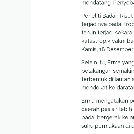
mendatang. Penyebab
Peneliti Badan Riset
terjadinya badai tro
tahun terjadi sekara
katastropik yakni ba
Kamis, 18 Desember 
Selain itu, Erma yan
belakangan semakin 
terbentuk di lautan
mendekat ke darata
Erma mengatakan pe
daerah pesisir lebi
badai bergerak ke a
suhu permukaan di d