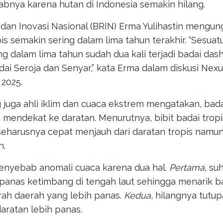
nya karena hutan di Indonesia semakin hilang.
 dan Inovasi Nasional (BRIN) Erma Yulihastin mengun
pis semakin sering dalam lima tahun terakhir. “Sesua
ng dalam lima tahun sudah dua kali terjadi badai das
dai Seroja dan Senyar,” kata Erma dalam diskusi Nexus
2025.
g juga ahli iklim dan cuaca ekstrem mengatakan, badai
mendekat ke daratan. Menurutnya, bibit badai tropi
 seharusnya cepat menjauh dari daratan tropis namun
n.
nyebab anomali cuaca karena dua hal.
Pertama
, su
h panas ketimbang di tengah laut sehingga menarik b
rah daerah yang lebih panas.
Kedua
, hilangnya tutu
aratan lebih panas.