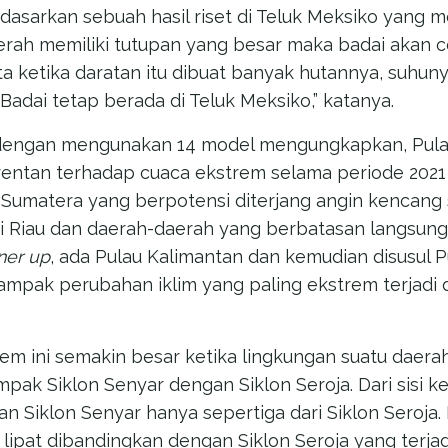
rdasarkan sebuah hasil riset di Teluk Meksiko yang
erah memiliki tutupan yang besar maka badai akan c
ata ketika daratan itu dibuat banyak hutannya, suhuny
. Badai tetap berada di Teluk Meksiko,” katanya.
a dengan mengunakan 14 model mengungkapkan, Pula
rentan terhadap cuaca ekstrem selama periode 2021
Sumatera yang berpotensi diterjang angin kencang 
si Riau dan daerah-daerah yang berbatasan langsun
ner up
, ada Pulau Kalimantan dan kemudian disusul P
mpak perubahan iklim yang paling ekstrem terjadi d
m ini semakin besar ketika lingkungan suatu daerah
k Siklon Senyar dengan Siklon Seroja. Dari sisi k
n Siklon Senyar hanya sepertiga dari Siklon Seroj
i lipat dibandingkan dengan Siklon Seroja yang terjadi