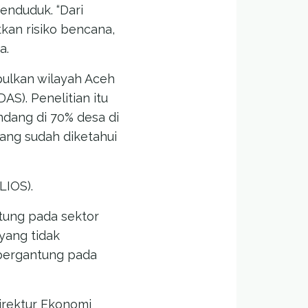
enduduk. “Dari
an risiko bencana,
a.
mpulkan wilayah Aceh
S). Penelitian itu
dang di 70% desa di
yang sudah diketahui
LIOS).
tung pada sektor
yang tidak
k bergantung pada
irektur Ekonomi