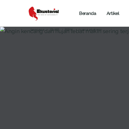
Beranda
Artikel
ARTIKEL
BENCANA ALAM
SUMATERA
bencana
BNPB
BRIN
cuaca ekstrem