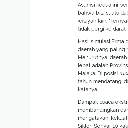
Asumsi kedua ini be
bahwa bila suatu da
wilayah lain. “Terny
tidak pergi ke darat
Hasil simulasi Erm
daerah yang paling 
Menurutnya, daerah 
lebat adalah Provin
Malaka. Di posisi
run
tahun mendatang, da
katanya.
Dampak cuaca ekstre
membandingkan dampa
mengatakan, kekuata
Siklon Senyar 10 kal