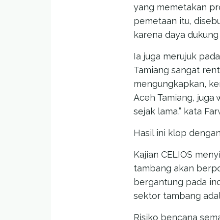
yang memetakan prov
pemetaan itu, dise
karena daya dukung 
Ia juga merujuk pada
Tamiang sangat renta
mengungkapkan, ker
Aceh Tamiang, juga 
sejak lama,” kata Far
Hasil ini klop denga
Kajian CELIOS menyi
tambang akan berpot
bergantung pada indu
sektor tambang adal
Risiko bencana sema