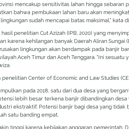
insi mencakup sensitivitas lahan hingga sebaran p
butkan bahwa pembukaan lahan baru akan meningkatk
lingkungan sudah mencapai batas maksimal,” kata di
 hasil penelitian Cut Azizah (IPB, 2020) yang menyi
n karena kehilangan banyak Daerah Aliran Sungai (DA
usakan lingkungan akan berdampak pada banjir ban
wilayah Aceh Timur dan Aceh Tenggara. “Ini sesuatu 
wiza.
n penelitian Center of Economic and Law Studies (CE
mpulkan pada 2018, satu dari dua desa yang bergan
ensi lebih besar terkena banjir dibandingkan desa 
stri ekstraktif. Potensi banjir bagi desa yang tida
ah satu banding empat.
kin tinggi karena kebijakan anggaran pemerintah. D