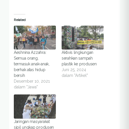
Related
Aeshnina Azzahra:
Aktivis lingkungan
Semua orang,
serahkan sampah
termasuk anak-anak,
plastik ke produsen
berhak atas hidup
Juni 25, 2024
bersih
dalam "Artikel"
Desember 10, 2021
dalam "Jawa"
Jaringan masyarakat
sipil ungkap produsen