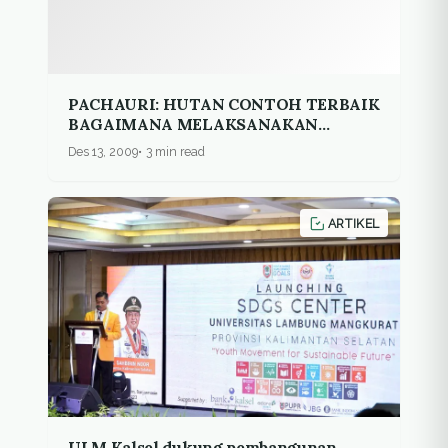
PACHAURI: HUTAN CONTOH TERBAIK
BAGAIMANA MELAKSANAKAN
MITIGASI DAN ADAPTASI
Des 13, 2009
3 min read
BERSAMAAN
ARTIKEL
ULM Kalsel dukung pembangunan