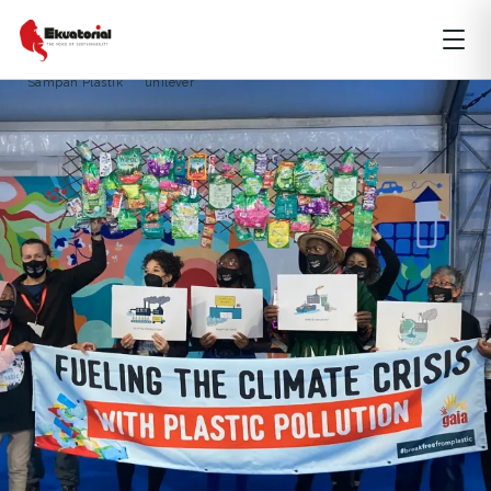
ARTIKEL
LINGKUNGAN HIDUP
PERUBAHAN IKLIM
Aliansi Zero Waste Indonesia
Break Free From Plastic
COP26
Sampah Plastik
unilever