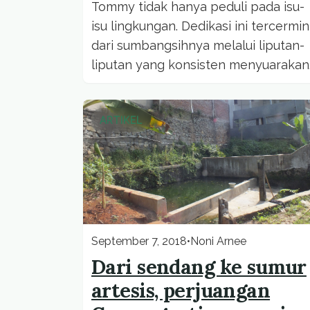
Tommy tidak hanya peduli pada isu-
isu lingkungan. Dedikasi ini tercermin
dari sumbangsihnya melalui liputan-
liputan yang konsisten menyuarakan
kepentingan umum, lingkungan hidu
dan bumi.
ARTIKEL
September 7, 2018
•
Noni Arnee
Dari sendang ke sumur
artesis, perjuangan