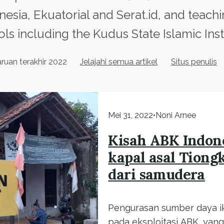
nesia, Ekuatorial and Serat.id, and teac
ls including the Kudus State Islamic Inst
uan terakhir 2022
Jelajahi semua artikel
Situs penulis
Mei 31, 2022
•
Noni Arnee
Kisah ABK Indone
kapal asal Tiong
dari samudera
Pengurasan sumber daya ik
pada eksploitasi ABK, ya