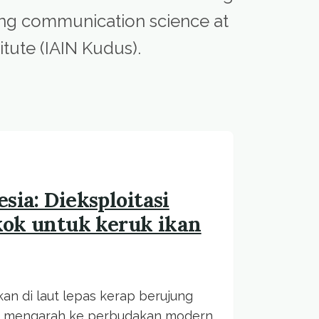
hing communication science at
itute (IAIN Kudus).
sia: Dieksploitasi
kok untuk keruk ikan
an di laut lepas kerap berujung
ng mengarah ke perbudakan modern.