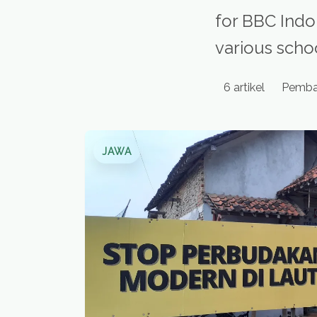
for BBC Indo
various schoo
6 artikel
Pembar
Artikel penulis
JAWA