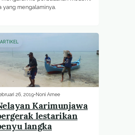
ia yang mengalaminya.
ARTIKEL
ebruari 26, 2019
•
Noni Arnee
Nelayan Karimunjawa
bergerak lestarikan
penyu langka