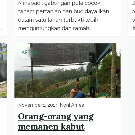
Minapadi, gabungan pola cocok
D
tanam pertanian dan budidaya ikan
p
dalam satu lahan terbukti lebih
p
menguntungkan dan ramah
J
p,
lingkungan. Inovasi terus
l
dikembangkan petani sebagai upaya...
ARTIKEL
November 1, 2014
•
Noni Arnee
Orang-orang yang
memanen kabut