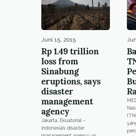
memprihatinkan, upaya
mas
menjaga keutuhan Kawasan
perk
Ekosistem Leuser menjadi
semakin penting dan menjadi
tanggung jawab mendesak
Jun
kita,” ucap […]
Juni 15, 2015
Ba
Rp 1.49 trillion
T
loss from
P
Sinabung
B
eruptions, says
R
disaster
management
MED
Nas
agency
(TN
Jakarta, Ekuatorial –
yan
Indonesia’s disaster
per
management agency, or