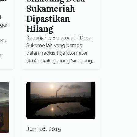
Sukameriah
Dipastikan
,
ngan
Hilang
Kabanjahe, Ekuatorial – Desa
onal
Sukameriah yang berada
dalam radius tiga kilometer
h-
(km) di kaki gunung Sinabung,
Sumatera Utara dipastikan
an
akan hilang tertimbun abu
vulkanik. Dalam pengamatan
gi
terakhir, desa tersebut sudah
tertutup abu tebal, bahkan
hingga ke perkebunan milik
petani. “Tak mungkin lagi
ws
kembali ke desa, debu sudah
nan
Juni 16, 2015
menggunung. Seperti mau jadi