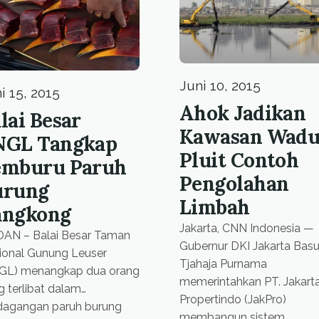
has to be deep [carbon
ih ada ditemukan
emission cuts] because it
ebunan kopi di sana,” […]
would not be enough to re
on 26 percent [Indonesia’a 
Juni 10, 2015
i 15, 2015
Ahok Jadikan
lai Besar
Kawasan Wad
NGL Tangkap
Pluit Contoh
emburu Paruh
Pengolahan
urung
Limbah
angkong
Jakarta, CNN Indonesia —
AN – Balai Besar Taman
Gubernur DKI Jakarta Basu
ional Gunung Leuser
Tjahaja Purnama
GL) menangkap dua orang
memerintahkan PT. Jakart
g terlibat dalam
Propertindo (JakPro)
dagangan paruh burung
membangun sistem