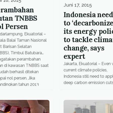
i 18, 2015
(Lanud) Roesmin Nurjadin
Juni 17, 2015
erambahan
Pekanbaru, Kepala […]
Indonesia need
utan TNBBS
to ‘decarbonize
l Persen
its energy poli
darlampung, Ekuatorial –
to tackle clima
ala Balai Taman Nasional
change, says
t Barisan Selatan
BBS), Timbul Batubara
expert
gatakan perambahan
Jakarta, Ekuatorial – Even 
an di kawasan TNBBS saat
current climate policies,
sudah berhasil ditekan
Indonesia still need to app
ai nol persen. Jika
deep carbon emission cuts
andingkan tahun 2013
prevent the world to reach
ih ditemukan sekitar 10
two degrees Celsius
en. “Tidak ada lagi warga
temperature, said an expert
g membangun gubuknya
Jakarta, on Tuesday (16/6).
awasan hutan lindung, tapi