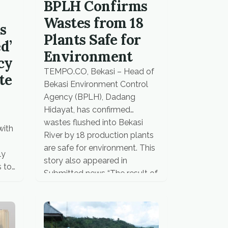
gunung lagi. Pohon kopi […]
BPLH Confirms
Wastes from 18
s
Plants Safe for
d’
Environment
cy
TEMPO.CO, Bekasi – Head of
te
Bekasi Environment Control
Agency (BPLH), Dadang
Hidayat, has confirmed
wastes flushed into Bekasi
with
River by 18 production plants
are safe for environment. This
ly
story also appeared in
 to
Submitted news “The result of
the sample test that we
performed shows that the
, in
wastes are still in accordance
 “It
with quality standard,