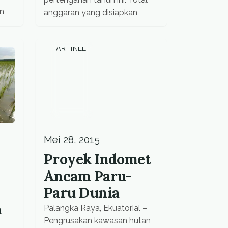
an
anggaran yang disiapkan
r
mencapai Rp 28 Miliar.
Demikian disampaikan
ARTIKEL
Sekretaris Daerah Kabupaten
ws
Minahasa, Jeffry Korengkeng,
Selasa (9/6). “Karena
n
revitalisasi ini untuk
inan
kepentingan seluruh
but,
masyarakat Minahasa dan
g
umumnya Sulawesi […]
Mei 28, 2015
Proyek Indomet
Ancam Paru-
Paru Dunia
a
Palangka Raya, Ekuatorial –
Pengrusakan kawasan hutan