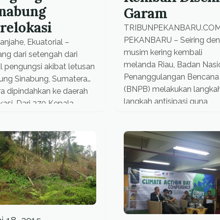
inabung
Garam
relokasi
TRIBUNPEKANBARU.COM
PEKANBARU – Seiring de
njahe, Ekuatorial –
musim kering kembali
ang dari setengah dari
melanda Riau, Badan Nasi
l pengungsi akibat letusan
Penanggulangan Bencana
ung Sinabung, Sumatera
(BNPB) melakukan langka
ra dipindahkan ke daerah
langkah antisipasi guna
kasi. Dari 370 Kepala
mencegah kebakaran hut
uarga (KK) yang dianggap
dan lahan (Karhutla). Di
ungsi, kini baru 112 KK
antaranya dengan teknolo
g menerima unit rumah
modifikasi cuaca dan
 dikawasan relokasi di
penyekatan kanal lahan
 Siosar. “128 unit rumah
gambut. This story also
tuan masih proses
appeared in Submitted ne
erjaaan, sesuai target
Di Posko Utama Penanga
tus nanti wajib tuntas,”
Karhutla, Pangkalan Udara
 […]