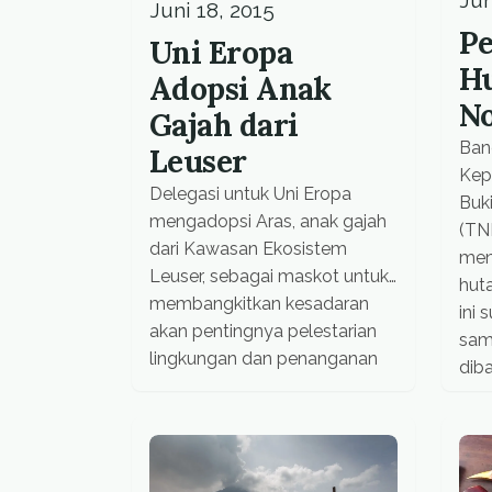
Jun
Juni 18, 2015
P
Uni Eropa
H
Adopsi Anak
No
Gajah dari
Ban
Leuser
Kep
Delegasi untuk Uni Eropa
Buki
mengadopsi Aras, anak gajah
(TN
dari Kawasan Ekosistem
men
Leuser, sebagai maskot untuk
hut
membangkitkan kesadaran
ini 
akan pentingnya pelestarian
samp
lingkungan dan penanganan
dib
perubahan iklim. This story
mas
also appeared in Submitted
pers
news “Dengan masalah
yan
perubahan iklim yang semakin
di k