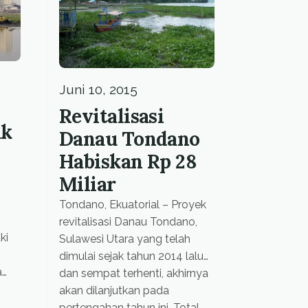
therefore […]
ly
[…]
Juni 10, 2015
Revitalisasi
uk
Danau Tondano
Habiskan Rp 28
Miliar
Tondano, Ekuatorial – Proyek
revitalisasi Danau Tondano,
ki
Sulawesi Utara yang telah
dimulai sejak tahun 2014 lalu
a
dan sempat terhenti, akhirnya
akan dilanjutkan pada
pertengahan tahun ini. Total