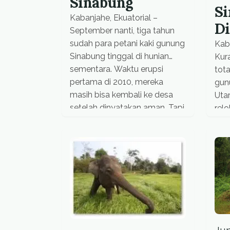
Sinabung
S
Kabanjahe, Ekuatorial –
Di
September nanti, tiga tahun
sudah para petani kaki gunung
Kaba
Sinabung tinggal di hunian
Kur
sementara. Waktu erupsi
tota
pertama di 2010, mereka
gun
masih bisa kembali ke desa
Uta
setelah dinyatakan aman. Tapi
relo
mulai 2013, desa di empat
Kel
kecamatan yang jaraknya
peng
radius tiga hingga tujuh
yan
kilometer dari puncak Gunung
baru
Sinabung wajib di relokasi.
desa
Banyak yang bertahan […]
ban
peng
Agus
kata