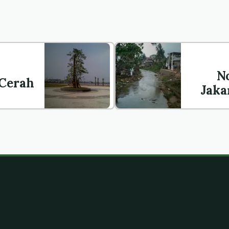
N
 Cerah
Jaka