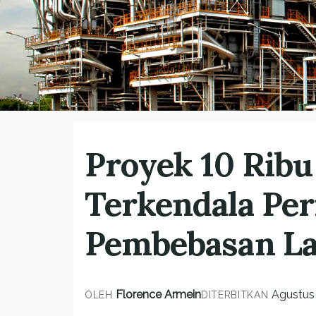
Proyek 10 Rib
Terkendala Per
Pembebasan L
Florence Armein
Agustus 
OLEH
DITERBITKAN