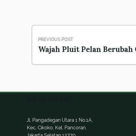
PREVIOUS POST
Wajah Pluit Pelan Berubah
Ekuatorial
Jl. Pangadegan Utara 1 No.1A,
Kec. Cikoko, Kel. Pancoran,
Jakarta Selatan 12770