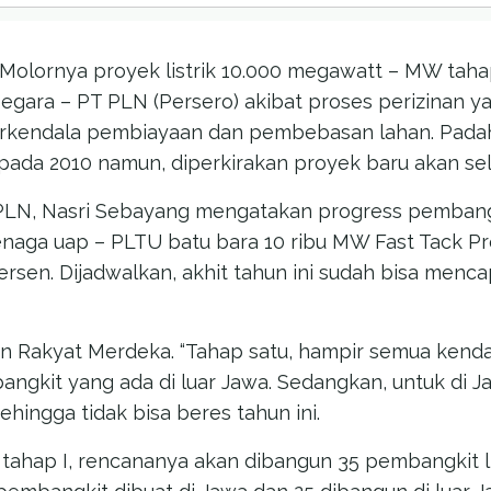
Molornya proyek listrik 10.000 megawatt – MW taha
Negara – PT PLN (Persero) akibat proses perizinan 
terkendala pembiayaan dan pembebasan lahan. Padah
 pada 2010 namun, diperkirakan proyek baru akan sel
i PLN, Nasri Sebayang mengatakan progress pemba
tenaga uap – PLTU batu bara 10 ribu MW Fast Tack 
 persen. Dijadwalkan, akhit tahun ini sudah bisa menc
ian Rakyat Merdeka. “Tahap satu, hampir semua kendal
angkit yang ada di luar Jawa. Sedangkan, untuk di 
hingga tidak bisa beres tahun ini.
ahap I, rencananya akan dibangun 35 pembangkit l