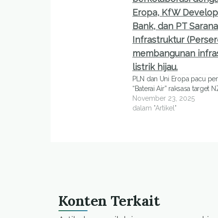
PLN dan Uni Eropa pacu p
“Baterai Air” raksasa target
November 23, 2025
dalam "Artikel"
Konten Terkait