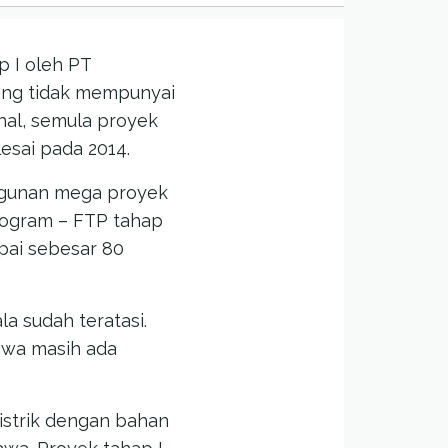
p I oleh PT
yang tidak mempunyai
al, semula proyek
esai pada 2014.
ngunan mega proyek
Program – FTP tahap
apai sebesar 80
a sudah teratasi.
Jawa masih ada
istrik dengan bahan