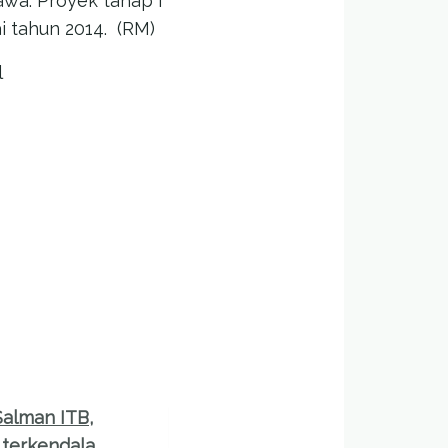
awa. Proyek tahap I
i tahun 2014. (RM)
l