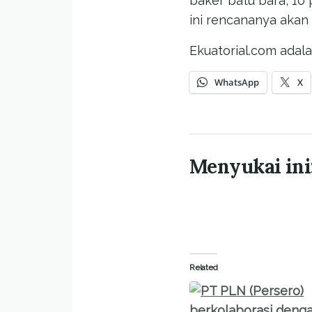
baker batu bara, 10 
ini rencananya akan 
Ekuatorial.com adala
WhatsApp
X
Menyukai ini
Related