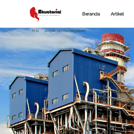
Beranda
Artikel
ENERGI
JAWA
NUSA TENGGARA
PLN
proyek 10 ribu Megawatt