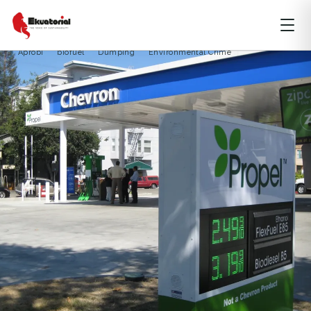
ENERGI
JAWA
NUSA TENGGARA
Aprobi
biofuel
Dumping
Environmental Crime