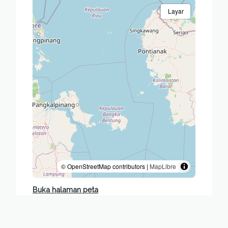
Layar
© OpenStreetMap contributors |
MapLibre
Buka halaman peta