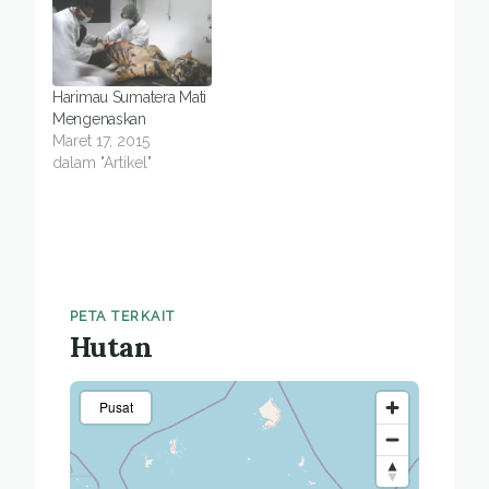
Seekor anak singa
berhasil bertahan
hidup selama 5 hari,
tapi sayang, anakan
Harimau Sumatera Mati
yang tersisa juga tidak
Mengenaskan
terselamatkan.
Maret 17, 2015
dalam "Artikel"
PETA TERKAIT
Hutan
Pusat