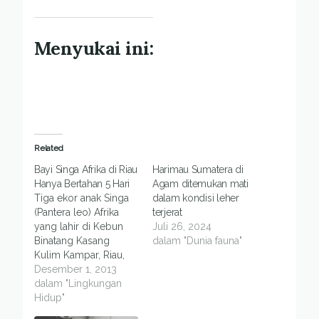
Menyukai ini:
Related
Bayi Singa Afrika di Riau
Harimau Sumatera di
Hanya Bertahan 5 Hari
Agam ditemukan mati
Tiga ekor anak Singa
dalam kondisi leher
(Pantera leo) Afrika
terjerat
yang lahir di Kebun
Juli 26, 2024
Binatang Kasang
dalam "Dunia fauna"
Kulim Kampar, Riau,
Selasa, 24 November
Desember 1, 2013
2013, akhirnya mati.
dalam "Lingkungan
Ketiganya mati pada
Hidup"
waktu berbeda.