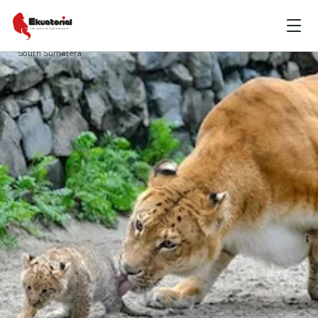
MALUKU
PAPUA
Biodiversity
Bogor
Cianjur Jawa Barat
Cities
harimau
Singa
South Sumatera