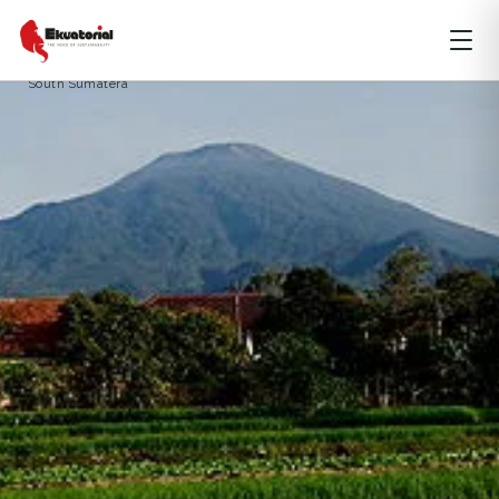
PAPUA
Central Sulawesi
geotermal
Gunung Ciremai
panas bumi
South Sumatera