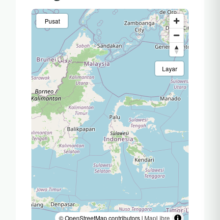
Pusat
Layar
© OpenStreetMap contributors |
MapLibre