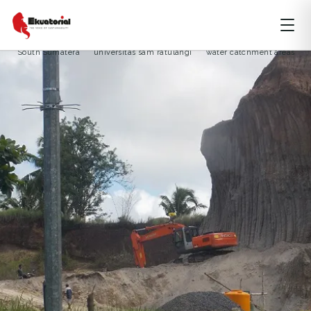
ARTIKEL
BENCANA ALAM
JAWA
KALIMANTAN
MALUKU
banjir manado
Central Sulawesi
ciputra grup
flood
South Sumatera
universitas sam ratulangi
water catchment areas