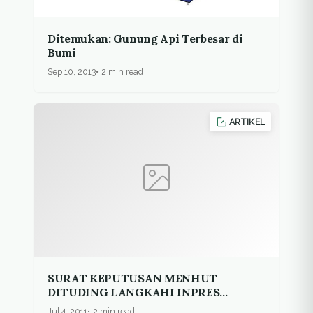
Ditemukan: Gunung Api Terbesar di
Bumi
Sep 10, 2013
2 min read
ARTIKEL
SURAT KEPUTUSAN MENHUT
DITUDING LANGKAHI INPRES
MORATORIUM
Jul 4, 2011
2 min read