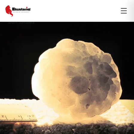
ARTIKEL
BENCANA ALAM
JAWA
KALIMANTAN
MALUKU
Central Sulawesi
climate
hujan es
Kemarau
Policy
Riau
South Sumatera