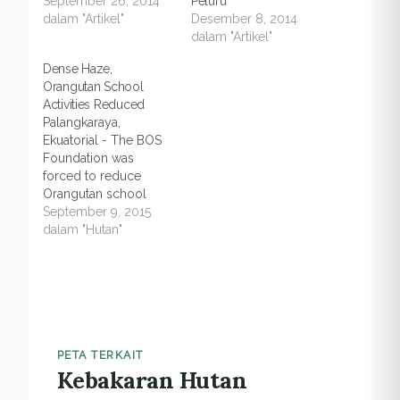
September 26, 2014
Peluru
dalam "Artikel"
Desember 8, 2014
dalam "Artikel"
Dense Haze,
Orangutan School
Activities Reduced
Palangkaraya,
Ekuatorial - The BOS
Foundation was
forced to reduce
Orangutan school
activities in Nyaru
September 9, 2015
Menteng because the
dalam "Hutan"
haze was so dense
and it covered all
Central Kalimantan.
According to
Communications
Coordinator of BOS
Foundation in
PETA TERKAIT
Kebakaran Hutan
NyaruMenteng,
Monterado Friedman,