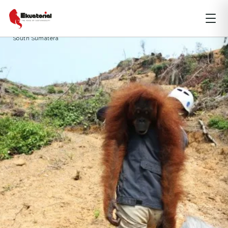
HUTAN
KALIMANTAN
PAPUA
Anoa conservation
Biodiversity
gambut
kebakaran
orangutan
South Sumatera