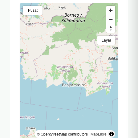
dense haze during
last week threatened
Pusat
hundreds of
Orangutans in the…
Layar
© OpenStreetMap contributors |
MapLibre