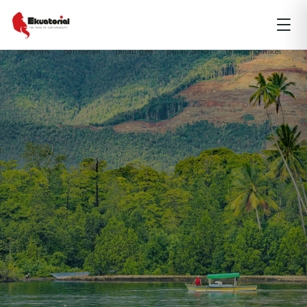
TIPE
TOPIK
fellowsea
halmahera timur
Kerusakan Lingkungan
Maluku Utara
Nelayan
perikanan
pulau gee
pulau pakal
tambang nikel