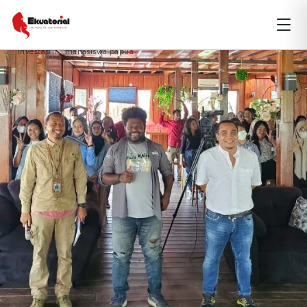
ARTIKEL
PAPUA
PERKOTAAN
SUMBER DAYA
investasi
mahasiswa papua