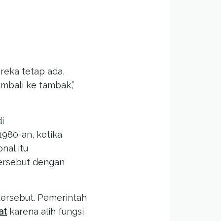
reka tetap ada,
embali ke tambak,”
i
980-an, ketika
nal itu
ersebut dengan
tersebut. Pemerintah
at
karena alih fungsi