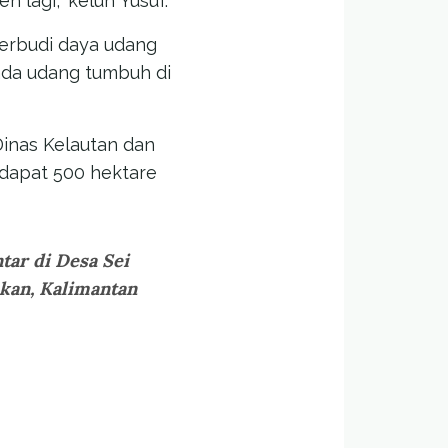
n lagi,” keluh Yusuf.
berbudi daya udang
 ada udang tumbuh di
inas Kelautan dan
rdapat 500 hektare
tar di Desa Sei
kan, Kalimantan