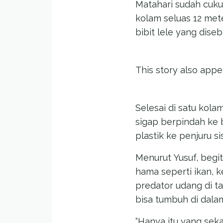
Matahari sudah cuku
kolam seluas 12 mete
bibit lele yang dise
This story also app
Selesai di satu kola
sigap berpindah ke b
plastik ke penjuru si
Menurut Yusuf, begit
hama seperti ikan, k
predator udang di ta
bisa tumbuh di dala
“Hanya itu yang seka