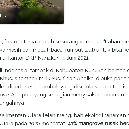
hita
n, faktor utama adalah kekurangan modal. “Lahan me
a masih cari modal (baca: rumput laut) untuk bisa k
i di kantor DKP Nunukan, 4 Juni 2021.
 di Indonesia, tambak di Kabupaten Nunukan berada d
husus tambak milik Yusuf dan Andika, dibuka pada 1
ler di Indonesia. Tambak yang dikelola secara tradisio
e. Ada pula yang sebagian menyisakan tanaman t
engahnya.
Kalimantan Utara telah mengubah ekologi tanaman 
 Utara pada 2020 mencatat,
41% mangrove rusak ber