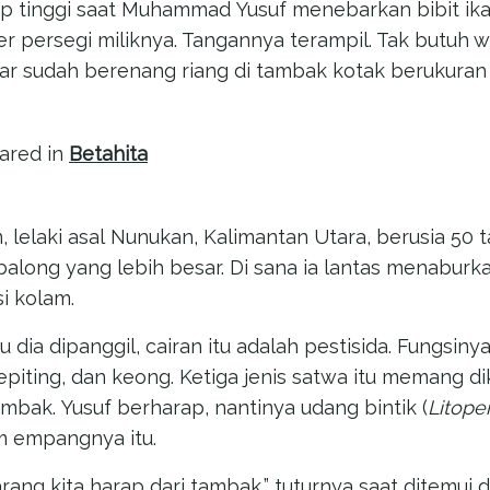
p tinggi saat Muhammad Yusuf menebarkan bibit ika
r persegi miliknya. Tangannya terampil. Tak butuh w
bar sudah berenang riang di tambak kotak berukuran 
eared in
Betahita
m, lelaki asal Nunukan, Kalimantan Utara, berusia 50 t
along yang lebih besar. Di sana ia lantas menaburka
si kolam.
u dia dipanggil, cairan itu adalah pestisida. Fungsi
epiting, dan keong. Ketiga jenis satwa itu memang d
mbak. Yusuf berharap, nantinya udang bintik (
Litop
m empangnya itu.
rang kita harap dari tambak,” tuturnya saat ditemui d