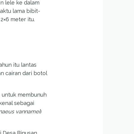
n lele ke dalam
aktu lama bibit-
2×6 meter itu.
ahun itu lantas
n cairan dari botol
nya untuk membunuh
ikenal sebagai
enaeus vannamei
)
i Desa Binusan,