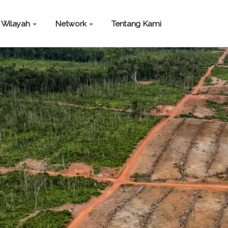
Wilayah
Network
Tentang Kami
ingkungan
tambak bandeng
tambak udang