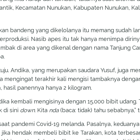
antik, Kecamatan Nunukan, Kabupaten Nunukan, Kal
an bandeng yang dikelolanya itu memang sudah lama
berproduksi. Nasib apes itu tak hanya menimpa diriny
mbak di area yang dikenal dengan nama Tanjung Can
a.
etuju. Andika, yang merupakan saudara Yusuf, juga m
Ia mengingat terakhir kali mengisi tambaknya dengan
, hasil panennya hanya 2 kilogram.
ika kembali mengisinya dengan 15.000 bibit udang. Ta
 di sini
down.
Kita
nda
(baca: tidak) tahu sebabnya,” 
t saat pandemi Covid-19 melanda. Pasalnya, keduan
 jika hendak membeli bibit ke Tarakan, kota terbesa