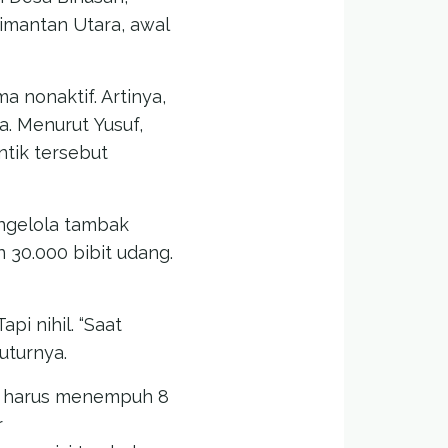
imantan Utara, awal
 nonaktif. Artinya,
a. Menurut Yusuf,
tik tersebut
engelola tambak
 30.000 bibit udang.
pi nihil. “Saat
tuturnya.
ya harus menempuh 8
r