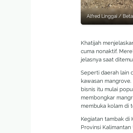
Alfred Linggai / Beta
Khatijah menjelaska
cuma nonaktif. Merek
jelasnya saat ditemu
Seperti daerah lain
kawasan mangrove. K
bisnis itu mulai popu
membongkar mangrov
membuka kolam di t
Kegiatan tambak di 
Provinsi Kalimantan