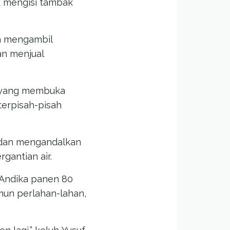
ak mengisi tambak
ah mengambil
an menjual
a yang membuka
terpisah-pisah
 dan mengandalkan
gantian air.
n Andika panen 80
amun perlahan-lahan,