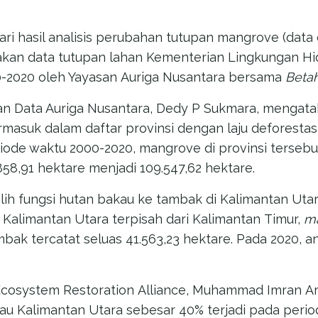
dari hasil analisis perubahan tutupan mangrove (data 
kan data tutupan lahan Kementerian Lingkungan H
0-2020 oleh Yayasan Auriga Nusantara bersama
Betah
dan Data Auriga Nusantara, Dedy P Sukmara, menga
rmasuk dalam daftar provinsi dengan laju deforestas
riode waktu 2000-2020, mangrove di provinsi tersebu
.858,91 hektare menjadi 109.547,62 hektare.
lih fungsi hutan bakau ke tambak di Kalimantan Uta
 Kalimantan Utara terpisah dari Kalimantan Timur,
m
ak tercatat seluas 41.563,23 hektare. Pada 2020, an
Ecosystem Restoration Alliance, Muhammad Imran A
au Kalimantan Utara sebesar 40% terjadi pada perio