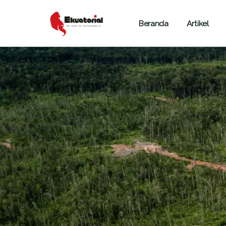
Beranda
Artikel
ARTIKEL
KALIMANTAN
LINGKUNGAN HIDUP
deforestasi
fellowsea
hutan mangrove
Kerusakan L