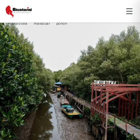
ARTIKEL
KEBERLANJUTAN
SULAWESI
mahasiswa
makassar
pohon