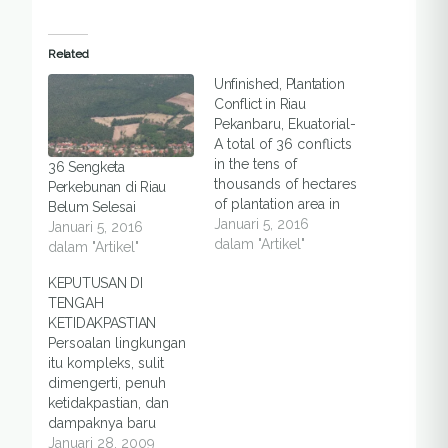
Related
Unfinished, Plantation
Conflict in Riau
Pekanbaru, Ekuatorial-
A total of 36 conflicts
in the tens of
36 Sengketa
thousands of hectares
Perkebunan di Riau
of plantation area in
Belum Selesai
Riau province still
Januari 5, 2016
Januari 5, 2016
unfinished. According
dalam "Artikel"
dalam "Artikel"
to Scale Up, plantation
KEPUTUSAN DI
conflicts that occur
TENGAH
during January to
KETIDAKPASTIAN
December 2015 has
Persoalan lingkungan
become the most
itu kompleks, sulit
dominant cause of the
dimengerti, penuh
conflict from a total of
ketidakpastian, dan
55 conflicts…
dampaknya baru
terbukti atau dirasakan
Januari 28, 2009