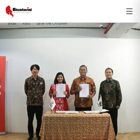
ARTIKEL
KEANEKARAGAMAN HAYATI
SUMATERA
anak
Riau
Save the Children