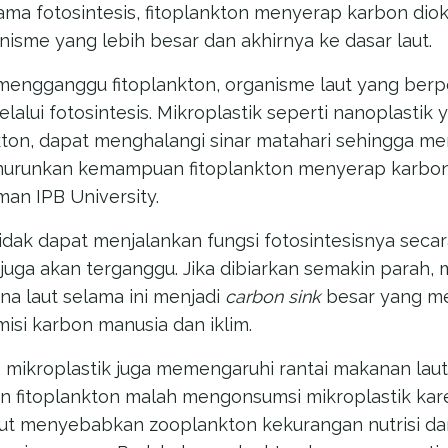
ma fotosintesis, fitoplankton menyerap karbon dioks
nisme yang lebih besar dan akhirnya ke dasar laut.
 mengganggu fitoplankton, organisme laut yang ber
alui fotosintesis. Mikroplastik seperti nanoplastik
kton, dapat menghalangi sinar matahari sehingga 
nurunkan kemampuan fitoplankton menyerap karbon,”
man IPB University.
tidak dapat menjalankan fungsi fotosintesisnya secar
uga akan terganggu. Jika dibiarkan semakin parah, m
na laut selama ini menjadi
carbon sink
besar yang m
si karbon manusia dan iklim.
tty, mikroplastik juga memengaruhi rantai makanan la
 fitoplankton malah mengonsumsi mikroplastik ka
ebut menyebabkan zooplankton kekurangan nutrisi da