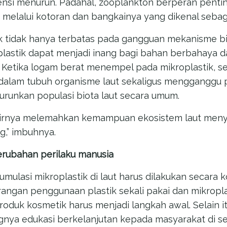
ensi menurun. Padahal, zooplankton berperan pen
t melalui kotoran dan bangkainya yang dikenal seba
 tidak hanya terbatas pada gangguan mekanisme biol
astik dapat menjadi inang bagi bahan berbahaya da
. Ketika logam berat menempel pada mikroplastik, 
 dalam tubuh organisme laut sekaligus mengganggu pr
runkan populasi biota laut secara umum.
akhirnya melemahkan kemampuan ekosistem laut men
g,” imbuhnya.
perubahan perilaku manusia
ulasi mikroplastik di laut harus dilakukan secara k
ngan penggunaan plastik sekali pakai dan mikroplas
duk kosmetik harus menjadi langkah awal. Selain itu
ya edukasi berkelanjutan kepada masyarakat di se