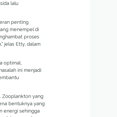
ida lalu
peran penting
 yang menempel di
menghambat proses
 jelas Etty, dalam
a optimal,
asalah ini menjadi
embantu
ut. Zooplankton yang
rena bentuknya yang
n energi sehingga