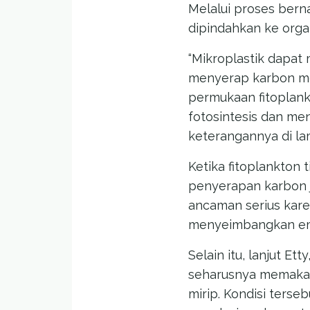
Melalui proses berna
dipindahkan ke orga
“Mikroplastik dapat
menyerap karbon mel
permukaan fitoplan
fotosintesis dan me
keterangannya di la
Ketika fitoplankton 
penyerapan karbon j
ancaman serius kare
menyeimbangkan emi
Selain itu, lanjut E
seharusnya memakan
mirip. Kondisi ters