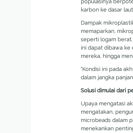
populasinya berpot
karbon ke dasar lau
Dampak mikroplastik
memaparkan, mikropl
seperti logam berat
ini dapat dibawa ke
mereka, hingga menu
“Kondisi ini pada 
dalam jangka panjan
Solusi dimulai dari 
Upaya mengatasi akum
mengatakan, pengura
microbeads dalam pro
menekankan pentingn