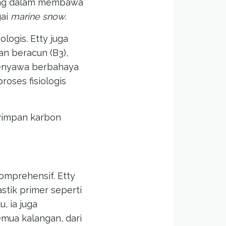
ting dalam membawa
gai
marine snow
.
ogis. Etty juga
n beracun (B3),
senyawa berbahaya
oses fisiologis
yimpan karbon
omprehensif. Etty
tik primer seperti
, ia juga
mua kalangan, dari