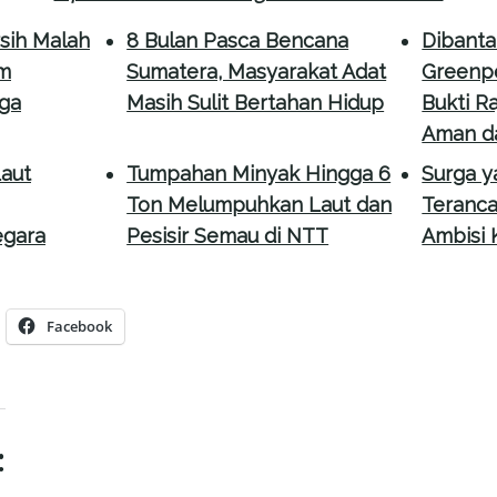
rsih Malah
8 Bulan Pasca Bencana
Dibantah
m
Sumatera, Masyarakat Adat
Greenp
ga
Masih Sulit Bertahan Hidup
Bukti R
Aman da
aut
Tumpahan Minyak Hingga 6
Surga y
Ton Melumpuhkan Laut dan
Teranc
gara
Pesisir Semau di NTT
Ambisi 
Facebook
: