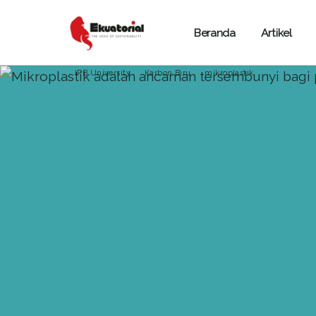
Beranda
Artikel
ARTIKEL
LAUT DAN MARITIM
IPB University
Karbon Biru
mikroplastik