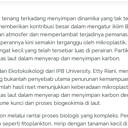
k tenang terkadang menyimpan dinamika yang tak terl
 memberikan kontribusi besar dalam mengatur iklim
ri atmosfer dan memperlambat terjadinya pemanasa
 perannya kini semakin terganggu oleh mikroplastik,
gat kecil yang telah tersebar luas di perairan. Parti
itas laut dalam menyerap dan menyimpan karbon.
 Ekotoksikologi dari IPB University, Etty Riani, me
ng bukanlah penyebab utama penurunan kemampuan
mlah hasil riset menunjukkan keberadaan mikroplasti
itas laut dalam menyerap dan menyimpan karbon de
e kunci dan proses biogeokimia di laut.
n melalui rantai proses biologis yang kompleks. Pe
 seperti fitoplankton, mirip dengan tanaman kecil d