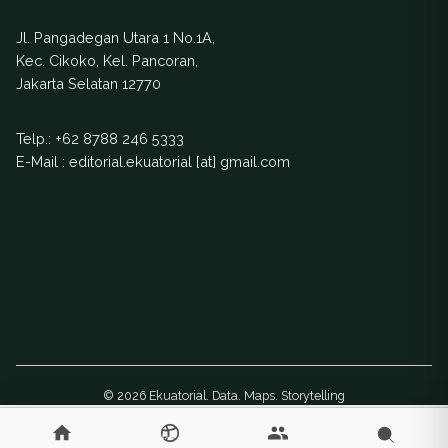
Kepahiang,
Bengkulu. Hal ini
Jl. Pangadegan Utara 1 No.1A,
dilakukan untuk
Kec. Cikoko, Kel. Pancoran,
memenuhi
Jakarta Selatan 12770
kebutuhan air
minum Bengkulu.
Telp.:
+62 8788 246 5333
Pemanfaatan limbah
E-Mail : editorial.ekuatorial [at] gmail.com
itu, dari pemutaran
turbin PLTA untuk
menjadi sumber air
minum karena air
yang ada akan
mengalir ke Sungai
Susup yang berada
di Kabupaten
Bengkulu […]
© 2026 Ekuatorial. Data. Maps. Storytelling