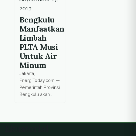
pertanian sebagian
2013
besar di Lampung.
Bengkulu
Baru-baru ini,
Manfaatkan
permohonan untuk
Kerjasama
Limbah
Pemerintah dan
PLTA Musi
Swasta (KPS) dalam
Untuk Air
pengembangan
Sistem Penyediaan
Minum
Air Minum (SPAM)
Jakarta,
Kota
EnergiToday.com —
Bandarlampung
Pemerintah Provinsi
sudah
Bengkulu akan
mendapatkan
memanfaatkan air
persetujuan dari
limbah dari
Kementerian
Pembangkit Listrik
Keuangan untuk […]
Tenaga Air (PLTA)
Ekuatorial
Musi, Kabupaten