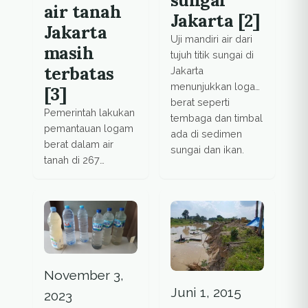
air tanah
Jakarta [2]
Jakarta
Uji mandiri air dari
masih
tujuh titik sungai di
terbatas
Jakarta
menunjukkan logam
[3]
berat seperti
Pemerintah lakukan
tembaga dan timbal
pemantauan logam
ada di sedimen
berat dalam air
sungai dan ikan.
tanah di 267
kelurahan di
Jakarta.Masih
terbatas karna
kebijakan dan alat
uji.
November 3,
Juni 1, 2015
2023