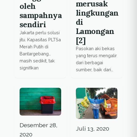
merusak
oleh
lingkungan
sampahnya
di
sendiri
Lamongan
Jakarta perlu solusi
[2]
jitu. Kapasitas PLTSa
Merah Putih di
Pasokan aki bekas
Bantargebang
yang terus mengalir
masih sedikit, tak
dari berbagai
signifikan
sumber, baik dari
mengurangi metana
pengumpul kecil,
—gas rumah kaca
maupun
yang 25 kali
perusahaan, jadi
menyebabkan
alasan aktifitas
pemanasan global
ilegal ini terus
dibanding karbon
berlangsung hingga
dioksida.
kini.
Desember 28,
Juli 13, 2020
2020