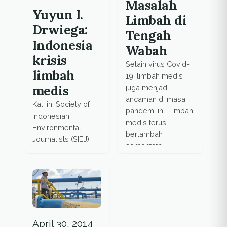
Masalah
Yuyun I.
Limbah di
Drwiega:
Tengah
Indonesia
Wabah
krisis
Selain virus Covid-
limbah
19, limbah medis
medis
juga menjadi
ancaman di masa
Kali ini Society of
pandemi ini. Limbah
Indonesian
medis terus
Environmental
bertambah
Journalists (SIEJ)
sementara
berbicara dengan
pengelolaannya
Yuyun Ismawati
masih banyak
Dwierga, salah satu
menghadapi
pendiri Nexu3
masalah.
Foundation tentang
krisis limbah di
Indonesia, salah
April 30, 2014