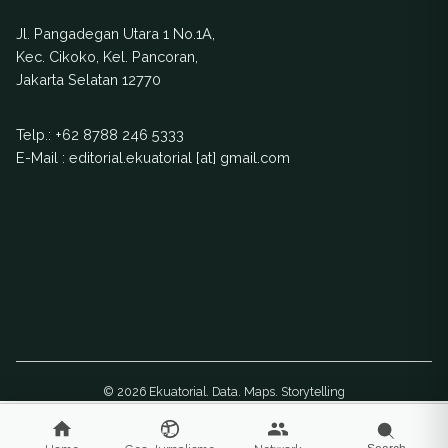
(CPI) yang telah
Jl. Pangadegan Utara 1 No.1A,
divonis bersalah
Kec. Cikoko, Kel. Pancoran,
dalam perkara
Jakarta Selatan 12770
korupsi proyek
bioremediasi CPI
Telp.:
+62 8788 246 5333
oleh majelis hakim
E-Mail : editorial.ekuatorial [at] gmail.com
Pengadilan Tipikor
Jakarta pada 17
Oktober 2013. Ia
beralasan UU PPLH
bertentangan
dengan UUD 1945,
khususnya pasal 59
dan […]
© 2026 Ekuatorial. Data. Maps. Storytelling