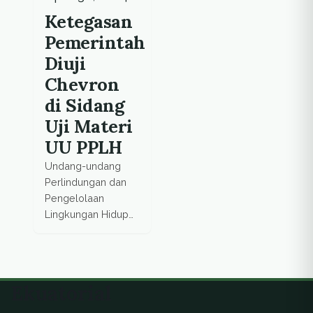
satu faktor utama
Ketegasan
penyebabnya, dan
Pemerintah
bagaimana krisis ini
dapat diatasi.
Diuji
Chevron
di Sidang
Uji Materi
UU PPLH
Undang-undang
Perlindungan dan
Pengelolaan
Lingkungan Hidup
(UU PPLH) diuji
materi oleh General
Manager Sumatera
Light South (SLS)
Ekuatorial
Minas PT Chevron
Pasific Indonesia